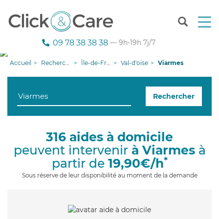
T
o
g
09 78 38 38 38
— 9h-19h 7j/7
g
l
Accueil
Recherche aide à domicile
Île-de-France
Val-d'oise
Viarmes
e
n
a
Rechercher
v
i
g
a
316 aides à domicile
t
peuvent intervenir
à Viarmes
à
i
o
*
partir de
19,90€/h
n
Sous réserve de leur disponibilité au moment de la demande