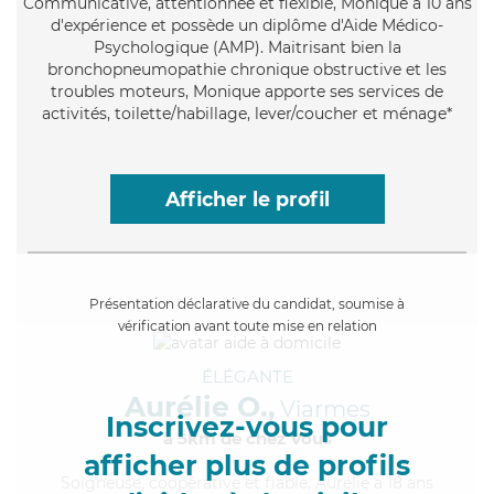
Communicative
, attentionnée et flexible, Monique a 10 ans
d'expérience et possède un diplôme d'Aide Médico-
Psychologique (AMP). Maitrisant bien la
bronchopneumopathie chronique obstructive et les
troubles moteurs, Monique apporte ses services de
activités, toilette/habillage, lever/coucher et ménage*
Afficher le profil
Présentation déclarative du candidat, soumise à
vérification avant toute mise en relation
ÉLÉGANTE
Aurélie O.,
Viarmes
Inscrivez-vous pour
à 5km de chez Vous
afficher plus de profils
Soigneuse
, coopérative et fiable, Aurélie a 18 ans