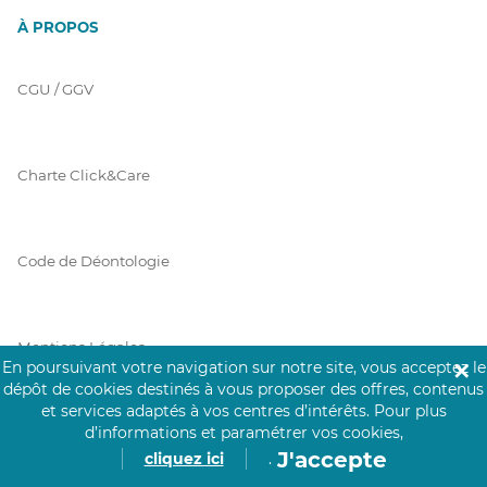
À PROPOS
CGU / GGV
Charte Click&Care
Code de Déontologie
Mentions Légales
En poursuivant votre navigation sur notre site, vous acceptez le
✕
dépôt de cookies destinés à vous proposer des offres, contenus
et services adaptés à vos centres d’intérêts.
Pour plus
d’informations et paramétrer vos cookies,
Prérequis Click&Care
J'accepte
cliquez ici
.