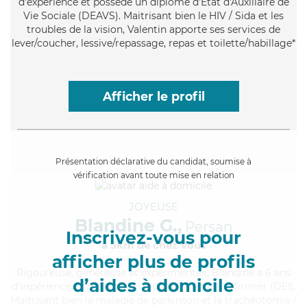
d'expérience et possède un diplôme d'État d'Auxiliaire de
Vie Sociale (DEAVS). Maitrisant bien le HIV / Sida et les
troubles de la vision, Valentin apporte ses services de
lever/coucher, lessive/repassage, repas et toilette/habillage*
Afficher le profil
Présentation déclarative du candidat, soumise à
vérification avant toute mise en relation
JOYEUSE
Blandine G.,
Persan
Inscrivez-vous pour
à 5km de chez Vous
afficher plus de profils
Rigoureuse
, généreuse et expérimentée, Blandine a 6 ans
d’aides à domicile
d'expérience et possède un diplôme d'Etat d'infirmier (DEI).
Maitrisant bien la maladie de parkinson et la trachéotomie /