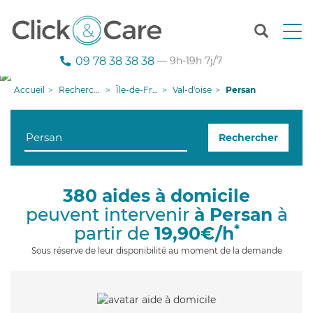
T
o
g
09 78 38 38 38
— 9h-19h 7j/7
g
l
Accueil
Recherche aide à domicile
Île-de-France
Val-d'oise
Persan
e
n
a
Rechercher
v
i
g
a
380 aides à domicile
t
peuvent intervenir
à Persan
à
i
o
*
partir de
19,90€/h
n
Sous réserve de leur disponibilité au moment de la demande