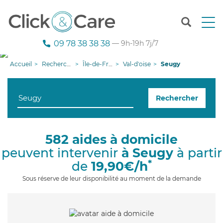
T
o
g
09 78 38 38 38
— 9h-19h 7j/7
g
l
Accueil
Recherche aide à domicile
Île-de-France
Val-d'oise
Seugy
e
n
a
Rechercher
v
i
g
a
582 aides à domicile
t
peuvent intervenir
à Seugy
à partir
i
o
*
de
19,90€/h
n
Sous réserve de leur disponibilité au moment de la demande