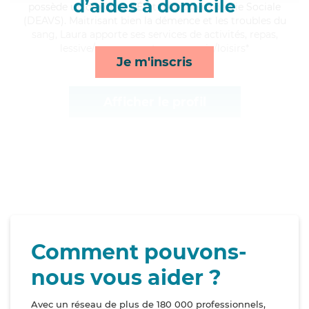
d’aides à domicile
possède un diplôme d'État d'Auxiliaire de Vie Sociale
(DEAVS). Maitrisant bien la démence et les troubles du
sang, Laura apporte ses services de activités, repas,
lessive/repassage et compagnie/loisirs*
Je m'inscris
Afficher le profil
Comment pouvons-
nous vous aider ?
Avec un réseau de plus de 180 000 professionnels,