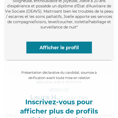
Soigneuse
, enthousiaste et joyeuse, Joelle a 20 ans
d'expérience et possède un diplôme d'État d'Auxiliaire de
Vie Sociale (DEAVS). Maitrisant bien les troubles de la peau
/ escarres et les soins palliatifs, Joelle apporte ses services
de compagnie/loisirs, lever/coucher, toilette/habillage et
surveillance de nuit*
Afficher le profil
Présentation déclarative du candidat, soumise à
vérification avant toute mise en relation
SÉRIEUSE
Laura H.,
Luzarches
Inscrivez-vous pour
à 5km de chez Vous
afficher plus de profils
Énergique
, dévouée et fiable, Laura a 5 ans d'expérience et