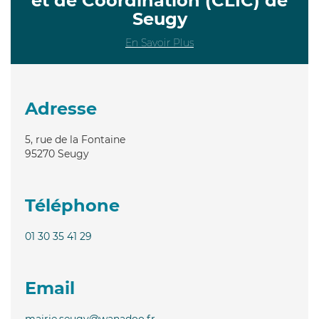
et de Coordination (CLIC) de
Seugy
En Savoir Plus
Adresse
5, rue de la Fontaine
95270
Seugy
Téléphone
01 30 35 41 29
Email
mairie.seugy@wanadoo.fr