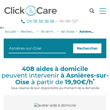
T
o
g
09 78 38 38 38
— 9h-19h 7j/7
g
l
Accueil
Recherche aide à domicile
Île-de-France
Val-d'oise
Asnières-sur-Oise
e
n
a
Rechercher
v
i
g
a
408 aides à domicile
t
peuvent intervenir
à Asnières-sur-
i
o
*
Oise
à partir de
19,90€/h
n
Sous réserve de leur disponibilité au moment de la demande