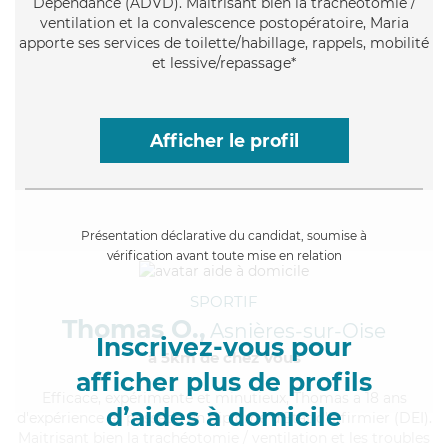
Dépendance (ADVD). Maitrisant bien la trachéotomie /
ventilation et la convalescence postopératoire, Maria
apporte ses services de toilette/habillage, rappels, mobilité
et lessive/repassage*
Afficher le profil
Présentation déclarative du candidat, soumise à
vérification avant toute mise en relation
SPORTIF
Thomas O.,
Asnières-sur-Oise
Inscrivez-vous pour
à 5km de chez Vous
afficher plus de profils
Efficace
, expérimenté et minutieux, Thomas a 18 ans
d’aides à domicile
d'expérience et possède un diplôme d'Etat d'infirmier (DEI).
Maitrisant bien la trachéotomie / ventilation et les troubles