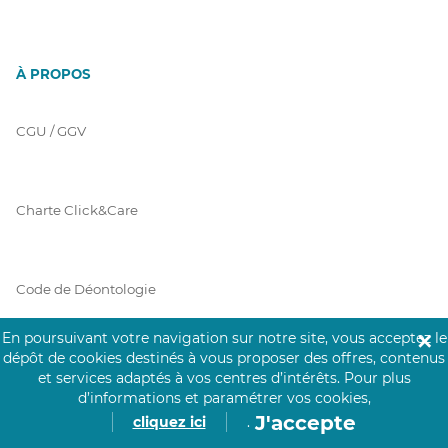
À PROPOS
CGU / GGV
Charte Click&Care
Code de Déontologie
En poursuivant votre navigation sur notre site, vous acceptez le
✕
dépôt de cookies destinés à vous proposer des offres, contenus
Mentions Légales
et services adaptés à vos centres d’intérêts.
Pour plus
d’informations et paramétrer vos cookies,
J'accepte
cliquez ici
.
Prérequis Click&Care