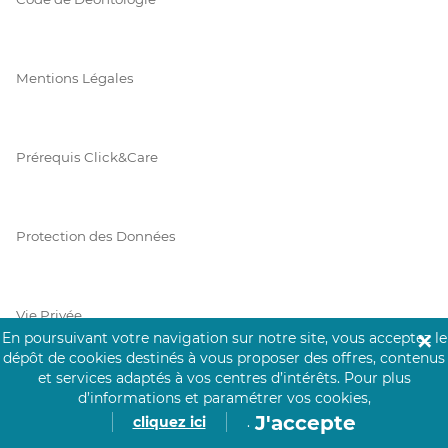
Mentions Légales
Prérequis Click&Care
Protection des Données
Vie Privée
En poursuivant votre navigation sur notre site, vous acceptez le
✕
dépôt de cookies destinés à vous proposer des offres, contenus
et services adaptés à vos centres d’intérêts.
Pour plus
d’informations et paramétrer vos cookies,
PAIEMENT SÉCURISÉ
J'accepte
cliquez ici
.
La collecte de vos informations de carte bancaire est cryptée