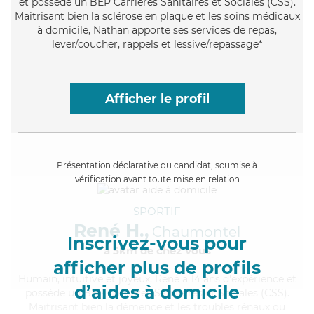
et possède un BEP Carrières Sanitaires et Sociales (CSS).
Maitrisant bien la sclérose en plaque et les soins médicaux
à domicile, Nathan apporte ses services de repas,
lever/coucher, rappels et lessive/repassage*
Afficher le profil
Présentation déclarative du candidat, soumise à
vérification avant toute mise en relation
SPORTIF
René H.,
Chaumontel
Inscrivez-vous pour
à 5km de chez Vous
afficher plus de profils
Humain
, intuitive et joyeux, René a 14 ans d'expérience et
d’aides à domicile
possède un BEP Carrières Sanitaires et Sociales (CSS).
Maitrisant bien la démence et les troubles rénaux ou