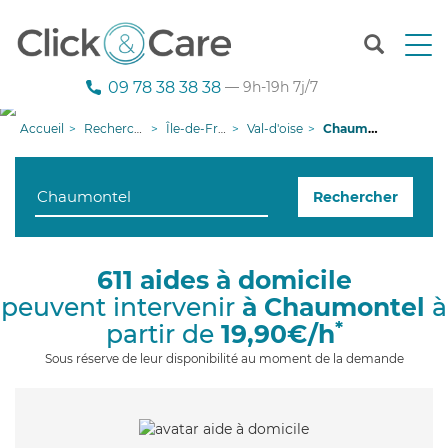
T
o
g
09 78 38 38 38
— 9h-19h 7j/7
g
l
Accueil
Recherche aide à domicile
Île-de-France
Val-d'oise
Chaumontel
e
n
a
Rechercher
v
i
g
a
611 aides à domicile
t
peuvent intervenir
à Chaumontel
à
i
o
*
partir de
19,90€/h
n
Sous réserve de leur disponibilité au moment de la demande