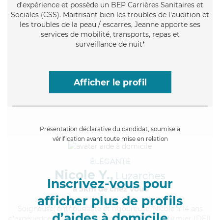
d'expérience et possède un BEP Carrières Sanitaires et
Sociales (CSS). Maitrisant bien les troubles de l'audition et
les troubles de la peau / escarres, Jeanne apporte ses
services de mobilité, transports, repas et
surveillance de nuit*
Afficher le profil
Présentation déclarative du candidat, soumise à
vérification avant toute mise en relation
ÉLÉGANTE
Nicole Y.,
Luzarches
Inscrivez-vous pour
à 5km de chez Vous
afficher plus de profils
Soigneuse
, enthousiaste et rigoureuse, Nicole a 14 ans
d’aides à domicile
d'expérience et possède un diplôme d'Etat d'infirmier (DEI).