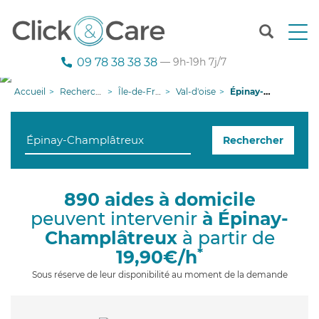
T
o
g
09 78 38 38 38
— 9h-19h 7j/7
g
l
Accueil
Recherche aide à domicile
Île-de-France
Val-d'oise
Épinay-Champlâtreux
e
n
a
Rechercher
v
i
g
a
890 aides à domicile
t
peuvent intervenir
à Épinay-
i
o
Champlâtreux
à partir de
n
*
19,90€/h
Sous réserve de leur disponibilité au moment de la demande