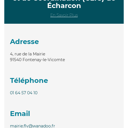
Écharcon
En Savoir Plus
Adresse
4, rue de la Mairie
91540
Fontenay-le-Vicomte
Téléphone
01 64 57 04 10
Email
mairie.flv@wanadoo.fr