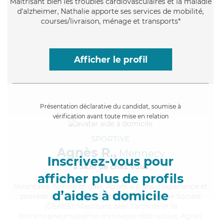
Maitrisant bien les troubles cardiovasculaires et la maladie
d'alzheimer, Nathalie apporte ses services de mobilité,
courses/livraison, ménage et transports*
Afficher le profil
Présentation déclarative du candidat, soumise à
vérification avant toute mise en relation
SPORTIVE
Agnès R.,
Mennecy
Inscrivez-vous pour
à 5km de chez Vous
afficher plus de profils
Volontaire
, flexible et gaie, Agnès a 9 ans d'expérience et
d’aides à domicile
possède un diplôme d'État d'Auxiliaire de Vie Sociale
(DEAVS). Maitrisant bien l'arthrite et la
bronchopneumopathie chronique obstructive, Agnès