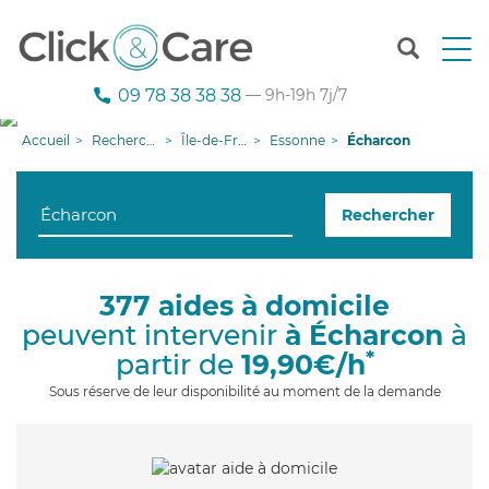
T
o
g
09 78 38 38 38
— 9h-19h 7j/7
g
l
Accueil
Recherche aide à domicile
Île-de-France
Essonne
Écharcon
e
n
a
Rechercher
v
i
g
a
377 aides à domicile
t
peuvent intervenir
à Écharcon
à
i
o
*
partir de
19,90€/h
n
Sous réserve de leur disponibilité au moment de la demande