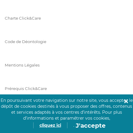
Charte Click&Care
Code de Déontologie
Mentions Légales
Prérequis Click&Care
En poursuivant votre navigation sur notre site, vous acceptez le
✕
dépôt de cookies destinés à vous proposer des offres, contenus
Protection des Données
et services adaptés à vos centres d’intérêts.
Pour plus
d’informations et paramétrer vos cookies,
J'accepte
cliquez ici
.