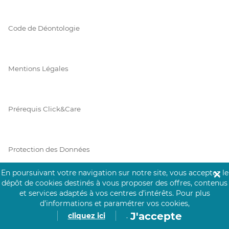
Code de Déontologie
Mentions Légales
Prérequis Click&Care
Protection des Données
En poursuivant votre navigation sur notre site, vous acceptez le
✕
dépôt de cookies destinés à vous proposer des offres, contenus
Vie Privée
et services adaptés à vos centres d’intérêts.
Pour plus
d’informations et paramétrer vos cookies,
J'accepte
cliquez ici
.