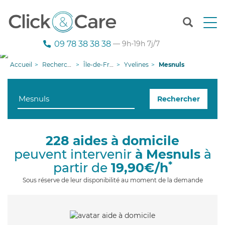
T
o
g
09 78 38 38 38
— 9h-19h 7j/7
g
l
Accueil
Recherche aide à domicile
Île-de-France
Yvelines
Mesnuls
e
n
a
Rechercher
v
i
g
a
228 aides à domicile
t
peuvent intervenir
à Mesnuls
à
i
o
*
partir de
19,90€/h
n
Sous réserve de leur disponibilité au moment de la demande