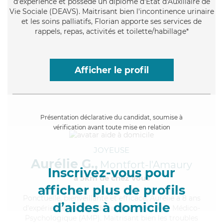
d'expérience et possède un diplôme d'État d'Auxiliaire de
Vie Sociale (DEAVS). Maitrisant bien l'incontinence urinaire
et les soins palliatifs, Florian apporte ses services de
rappels, repas, activités et toilette/habillage*
Afficher le profil
Présentation déclarative du candidat, soumise à
vérification avant toute mise en relation
JOYEUSE
Aurélie G.,
Montfort-l'Amaury
Inscrivez-vous pour
à 5km de chez Vous
afficher plus de profils
Ponctuelle
, bienveillante et efficace, Aurélie a 8 ans
d’aides à domicile
d'expérience et possède un diplôme d'Aide Médico-
Psychologique (AMP). Maitrisant bien les troubles