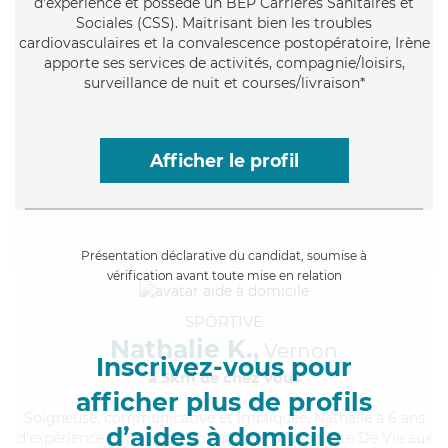
d'expérience et possède un BEP Carrières Sanitaires et
Sociales (CSS). Maitrisant bien les troubles
cardiovasculaires et la convalescence postopératoire, Irène
apporte ses services de activités, compagnie/loisirs,
surveillance de nuit et courses/livraison*
Afficher le profil
Présentation déclarative du candidat, soumise à
vérification avant toute mise en relation
SPORTIVE
Nathalie K.,
Vernon
Inscrivez-vous pour
à 5km de chez Vous
afficher plus de profils
Soigneuse
, communicative et impliquée, Nathalie a 6 ans
d’aides à domicile
d'expérience et possède un diplôme d'Assistante De Vie aux