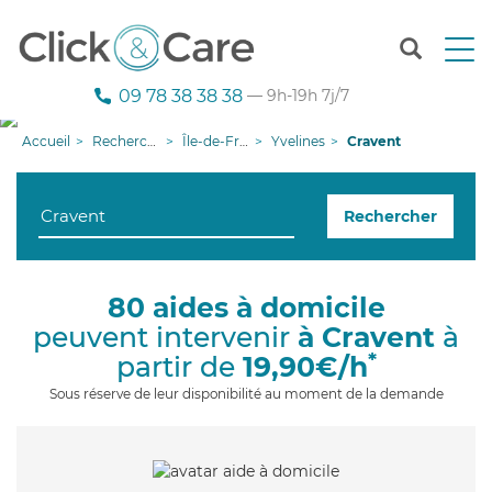
T
o
g
09 78 38 38 38
— 9h-19h 7j/7
g
l
Accueil
Recherche aide à domicile
Île-de-France
Yvelines
Cravent
e
n
a
Rechercher
v
i
g
a
80 aides à domicile
t
peuvent intervenir
à Cravent
à
i
o
*
partir de
19,90€/h
n
Sous réserve de leur disponibilité au moment de la demande