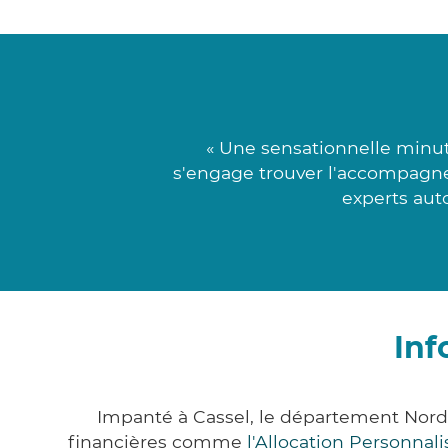
« Une sensationnelle minut
s'engage trouver l'accompagnem
experts aut
Inf
Impanté à Cassel, le département Nord
financières comme
l'Allocation Personna