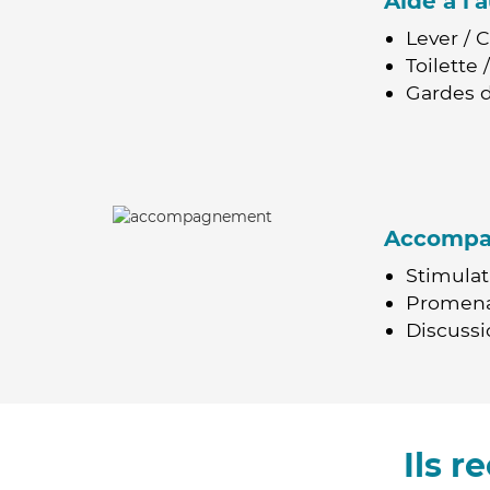
Aide à l
Lever / 
Toilette
Gardes d
Accomp
Stimulat
Promen
Discussio
Ils 