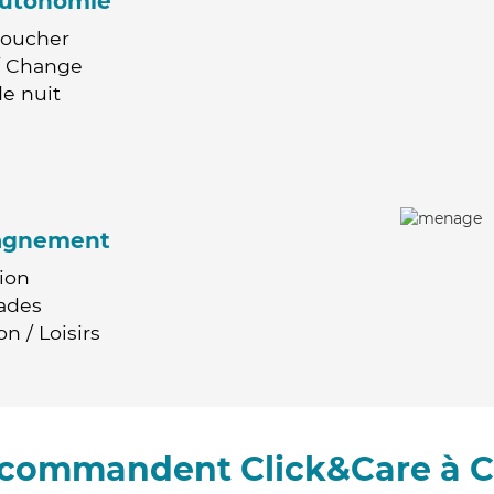
'autonomie
Coucher
 / Change
e nuit
agnement
ion
ades
n / Loisirs
recommandent Click&Care à C