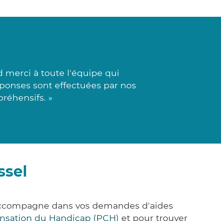
 merci à toute l'équipe qui
éponses sont effectuées par nos
réhensifs. »
ssel
s accompagne dans vos demandes d'aides
nsation du Handicap (PCH)
et pour trouver