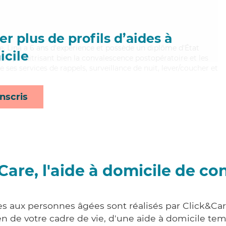
r plus de profils d’aides à
se, Lina a 6 ans d'expérience et possède un diplôme d'État
cile
EAVS). Maitrisant bien la convalescence postopératoire et les
 ses services de rappels, surveillance de nuit, lever/coucher et
nscris
Care, l'aide à domicile de co
es aux personnes âgées sont réalisés par Click&Car
 de votre cadre de vie, d'une aide à domicile tem