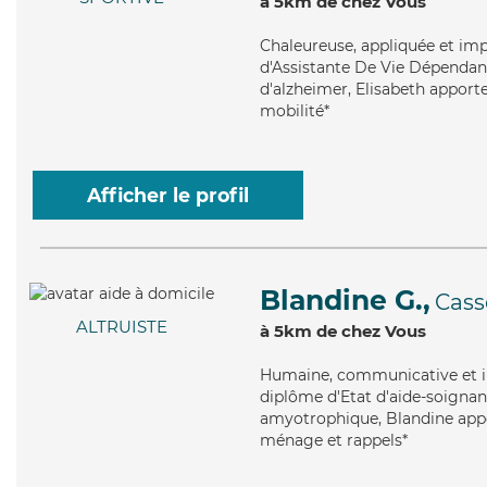
à 5km de chez Vous
Chaleureuse
, appliquée et im
d'Assistante De Vie Dépendanc
d'alzheimer, Elisabeth apporte
mobilité*
Afficher le profil
Blandine G.,
Cass
ALTRUISTE
à 5km de chez Vous
Humaine
, communicative et i
diplôme d'Etat d'aide-soignant
amyotrophique, Blandine appor
ménage et rappels*