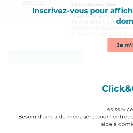
SÉRIEUSE
à 5km de chez Vous
Inscrivez-vous pour affiche
Chaleureuse
, enthousiaste et
domi
diplôme d'Etat d'aide-soigna
obstructive et les soins médic
toilette/habillage, surveillanc
Je m'i
Afficher le profil
Click&
Les servic
Besoin d'une aide ménagère pour l'entretien
aide à domi