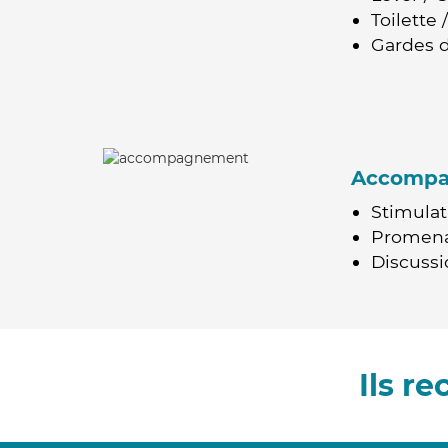
Toilette
Gardes d
Accomp
Stimulat
Promen
Discussio
Ils r