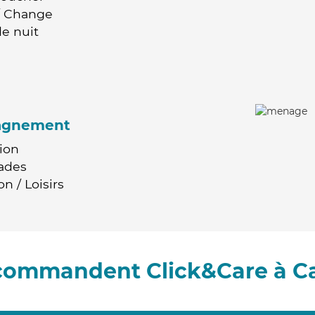
 / Change
e nuit
agnement
ion
ades
n / Loisirs
ecommandent Click&Care à C