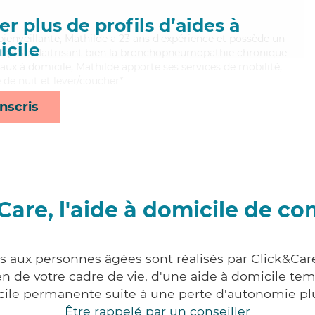
r plus de profils d’aides à
 bienveillante, Mathilde a 23 ans d'expérience et possède un
cile
nt (AS). Maitrisant bien la bronchopneumopathie chronique
aux à domicile, Mathilde apporte ses services de mobilité,
e de nuit et lever/coucher*
nscris
Care, l'aide à domicile de co
es aux personnes âgées sont réalisés par Click&Care
 de votre cadre de vie, d'une aide à domicile tem
cile permanente suite à une perte d'autonomie pl
Être rappelé par un conseiller