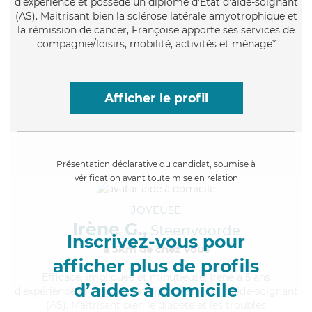
d'expérience et possède un diplôme d'Etat d'aide-soignant
(AS). Maitrisant bien la sclérose latérale amyotrophique et
la rémission de cancer, Françoise apporte ses services de
compagnie/loisirs, mobilité, activités et ménage*
Afficher le profil
Présentation déclarative du candidat, soumise à
vérification avant toute mise en relation
JOYEUSE
Irène G.,
Steenvoorde
Inscrivez-vous pour
à 5km de chez Vous
afficher plus de profils
Efficace
, impliquée et minutieuse, Irène a 5 ans
d’aides à domicile
d'expérience et possède un diplôme d'Etat d'aide-soignant
(AS). Maitrisant bien le diabète et les troubles