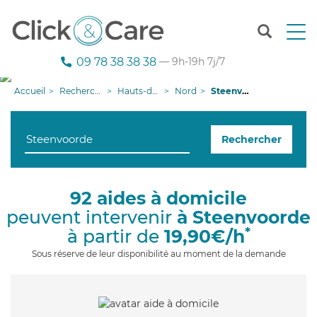
T
o
g
09 78 38 38 38
— 9h-19h 7j/7
g
l
Accueil
Recherche aide à domicile
Hauts-de-France
Nord
Steenvoorde
e
n
a
Rechercher
v
i
g
a
92 aides à domicile
t
peuvent intervenir
à Steenvoorde
i
o
*
à partir de
19,90€/h
n
Sous réserve de leur disponibilité au moment de la demande