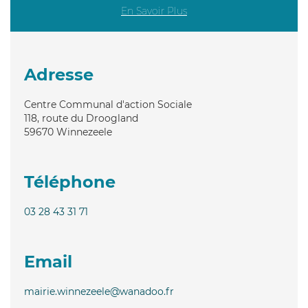
En Savoir Plus
Adresse
Centre Communal d'action Sociale
118, route du Droogland
59670
Winnezeele
Téléphone
03 28 43 31 71
Email
mairie.winnezeele@wanadoo.fr