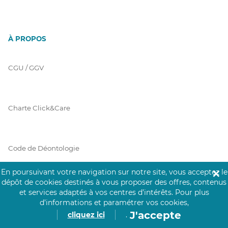
À PROPOS
CGU / GGV
Charte Click&Care
Code de Déontologie
En poursuivant votre navigation sur notre site, vous acceptez le
✕
dépôt de cookies destinés à vous proposer des offres, contenus
Mentions Légales
et services adaptés à vos centres d’intérêts.
Pour plus
d’informations et paramétrer vos cookies,
J'accepte
cliquez ici
.