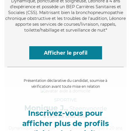
Dynamique
, ponctuelle et soigneuse, Léonore a 4 ans
d'expérience et possède un BEP Carrières Sanitaires et
Sociales (CSS). Maitrisant bien la bronchopneumopathie
chronique obstructive et les troubles de l'audition, Léonore
apporte ses services de courses/livraison, rappels,
toilette/habillage et surveillance de nuit*
Afficher le profil
Présentation déclarative du candidat, soumise à
vérification avant toute mise en relation
SPORTIVE
Monique J.,
Steenvoorde
Inscrivez-vous pour
à 5km de chez Vous
afficher plus de profils
Dynamique
, énergique et minutieuse, Monique a 20 ans