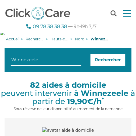
T
o
g
09 78 38 38 38
— 9h-19h 7j/7
g
l
Accueil
Recherche aide à domicile
Hauts-de-France
Nord
Winnezeele
e
n
a
Rechercher
v
i
g
a
82 aides à domicile
t
peuvent intervenir
à Winnezeele
à
i
o
*
partir de
19,90€/h
n
Sous réserve de leur disponibilité au moment de la demande