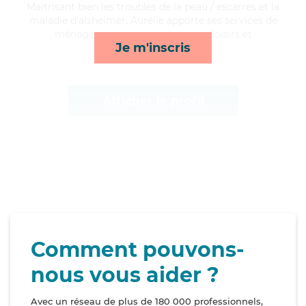
Maitrisant bien les troubles de la peau / escarres et la
maladie d'alzheimer, Aurélie apporte ses services de
ménage, transports, compagnie/loisirs et
Je m'inscris
surveillance de nuit*
Afficher le profil
Comment pouvons-
nous vous aider ?
Avec un réseau de plus de 180 000 professionnels,