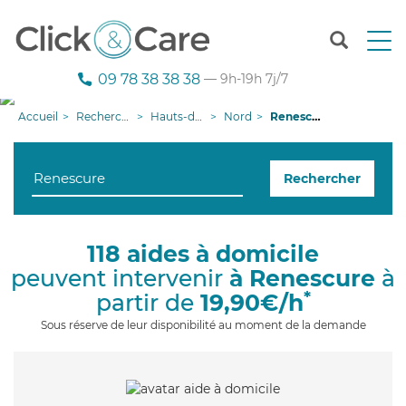
T
o
g
09 78 38 38 38
— 9h-19h 7j/7
g
l
Accueil
Recherche aide à domicile
Hauts-de-France
Nord
Renescure
e
n
a
Rechercher
v
i
g
a
118 aides à domicile
t
peuvent intervenir
à Renescure
à
i
o
*
partir de
19,90€/h
n
Sous réserve de leur disponibilité au moment de la demande