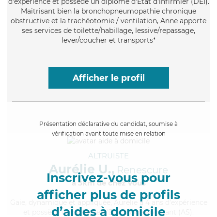
d'expérience et possède un diplôme d'Etat d'infirmier (DEI).
Maitrisant bien la bronchopneumopathie chronique
obstructive et la trachéotomie / ventilation, Anne apporte
ses services de toilette/habillage, lessive/repassage,
lever/coucher et transports*
Afficher le profil
Présentation déclarative du candidat, soumise à
vérification avant toute mise en relation
ALTRUISTE
Aurélie U.,
Renescure
Inscrivez-vous pour
à 5km de chez Vous
afficher plus de profils
Gaie
, dynamique et appliquée, Aurélie a 4 ans d'expérience
d’aides à domicile
et possède un diplôme d'Etat d'aide-soignant (AS).