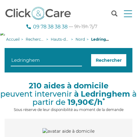
T
o
g
09 78 38 38 38
— 9h-19h 7j/7
g
l
Accueil
Recherche aide à domicile
Hauts-de-France
Nord
Ledringhem
e
n
a
Rechercher
v
i
g
a
210 aides à domicile
t
peuvent intervenir
à Ledringhem
à
i
o
*
partir de
19,90€/h
n
Sous réserve de leur disponibilité au moment de la demande