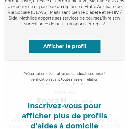
Enthousiaste
, efficace et communicative, Mathilde a 23 ans
d'expérience et possède un diplôme d'État d'Auxiliaire de
Vie Sociale (DEAVS). Maitrisant bien le diabète et le HIV /
Sida, Mathilde apporte ses services de courses/livraison,
surveillance de nuit, transports et repas*
Afficher le profil
Présentation déclarative du candidat, soumise à
vérification avant toute mise en relation
SÉRIEUSE
Enora H.,
Arnèke
Inscrivez-vous pour
à 5km de chez Vous
afficher plus de profils
Attentionnée
, optimiste et soigneuse, Enora a 18 ans
d’aides à domicile
d'expérience et possède un diplôme d'Assistante De Vie