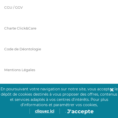
CGU / GGV
Charte Click&Care
Code de Déontologie
Mentions Légales
En poursuivant votre navigation sur notre site, vous acceptez le
✕
Prérequis Click&Care
dépôt de cookies destinés à vous proposer des offres, contenus
et services adaptés à vos centres d’intérêts.
Pour plus
d’informations et paramétrer vos cookies,
J'accepte
cliquez ici
.
Protection des Données