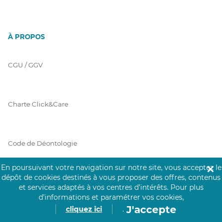
À PROPOS
CGU / GGV
Charte Click&Care
Code de Déontologie
En poursuivant votre navigation sur notre site, vous acceptez le
✕
dépôt de cookies destinés à vous proposer des offres, contenus
Mentions Légales
et services adaptés à vos centres d’intérêts.
Pour plus
d’informations et paramétrer vos cookies,
J'accepte
cliquez ici
.
Prérequis Click&Care