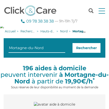
T
o
g
09 78 38 38 38
— 9h-19h 7j/7
g
l
Accueil
Recherche aide à domicile
Hauts-de-France
Nord
Mortagne-du-Nord
e
n
a
Rechercher
v
i
g
a
196 aides à domicile
t
peuvent intervenir
à Mortagne-du-
i
o
*
Nord
à partir de
19,90€/h
n
Sous réserve de leur disponibilité au moment de la demande