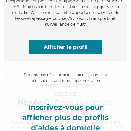
d'expérience et possède un diplôme d'Etat d'aide-soignant
(AS). Maitrisant bien les troubles neurologiques et la
maladie d'alzheimer, Camille apporte ses services de
lessive/repassage, courses/livraison, transports et
surveillance de nuit*
Afficher le profil
Présentation déclarative du candidat, soumise à
vérification avant toute mise en relation
SÉRIEUSE
Nicole G.,
Flines-lès-Mortagne
Inscrivez-vous pour
à 5km de chez Vous
afficher plus de profils
Chaleureuse
, généreuse et dynamique, Nicole a 14 ans
d’aides à domicile
d'expérience et possède un diplôme d'Etat d'infirmier (DEI).