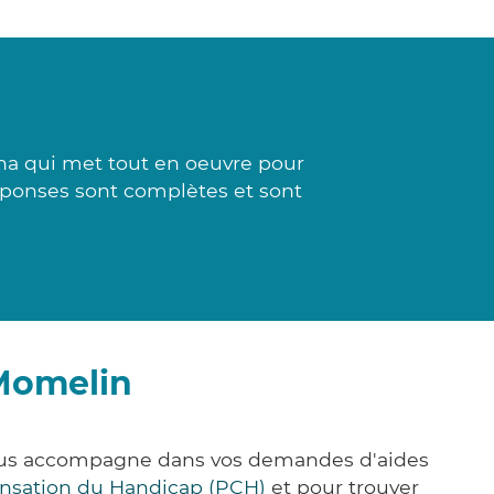
ina qui met tout en oeuvre pour
réponses sont complètes et sont
-Momelin
vous accompagne dans vos demandes d'aides
nsation du Handicap (PCH)
et pour trouver