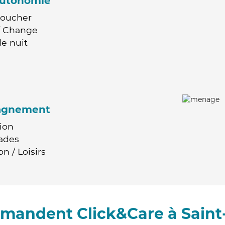
'autonomie
Coucher
 / Change
e nuit
agnement
ion
ades
n / Loisirs
mmandent Click&Care à Sain