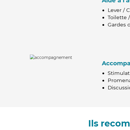
Aide à l
Lever / 
Toilette
Gardes d
Accomp
Stimulat
Promen
Discussio
Ils reco