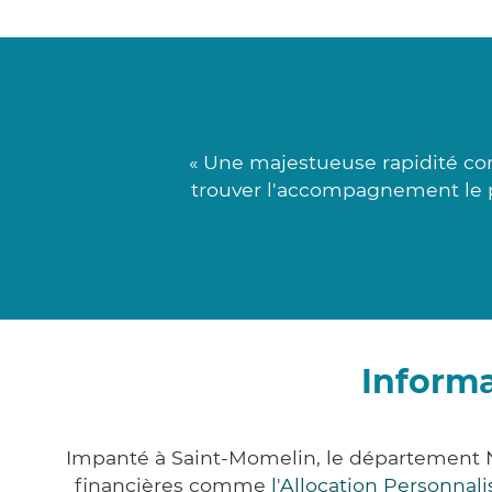
« Une majestueuse rapidité con
trouver l'accompagnement le pl
Informa
Impanté à Saint-Momelin, le département 
financières comme
l'Allocation Personna