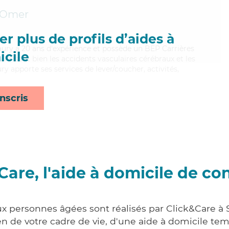
-Omer
r plus de profils d’aides à
aury a 20 ans d'expérience et possède un BEP Carrières
cile
aitrisant bien les accidents vasculaires cérébraux et les
y apporte ses services de lever/coucher, activités,
nscris
Care, l'aide à domicile de co
ux personnes âgées sont réalisés par Click&Care à
 de votre cadre de vie, d'une aide à domicile tem