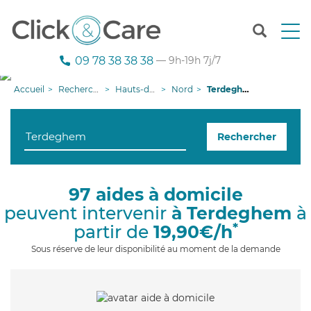
T
o
g
09 78 38 38 38
— 9h-19h 7j/7
g
l
Accueil
Recherche aide à domicile
Hauts-de-France
Nord
Terdeghem
e
n
a
Rechercher
v
i
g
a
97 aides à domicile
t
peuvent intervenir
à Terdeghem
à
i
o
*
partir de
19,90€/h
n
Sous réserve de leur disponibilité au moment de la demande