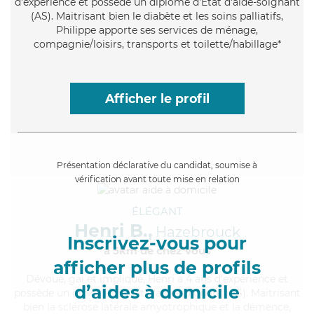
d'expérience et possède un diplôme d'Etat d'aide-soignant
(AS). Maitrisant bien le diabète et les soins palliatifs,
Philippe apporte ses services de ménage,
compagnie/loisirs, transports et toilette/habillage*
Afficher le profil
Présentation déclarative du candidat, soumise à
vérification avant toute mise en relation
ÉLÉGANT
Henri B.,
Hazebrouck
Inscrivez-vous pour
à 5km de chez Vous
afficher plus de profils
Dévoué
, gai et impliqué, Henri a 4 ans d'expérience et
d’aides à domicile
possède un diplôme d'Etat d'aide-soignant (AS). Maitrisant
bien la sclérose latérale amyotrophique et la démence,