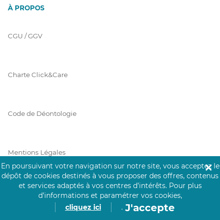
À PROPOS
CGU / GGV
Charte Click&Care
Code de Déontologie
Mentions Légales
En poursuivant votre navigation sur notre site, vous acceptez le
✕
dépôt de cookies destinés à vous proposer des offres, contenus
et services adaptés à vos centres d’intérêts.
Pour plus
Prérequis Click&Care
d’informations et paramétrer vos cookies,
J'accepte
cliquez ici
.