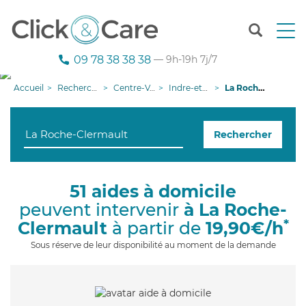
T
o
g
09 78 38 38 38
— 9h-19h 7j/7
g
l
Accueil
Recherche aide à domicile
Centre-Val de Loire
Indre-et-Loire
La Roche-Clermault
e
n
a
Rechercher
v
i
g
a
51 aides à domicile
t
peuvent intervenir
à La Roche-
i
o
*
Clermault
à partir de
19,90€/h
n
Sous réserve de leur disponibilité au moment de la demande