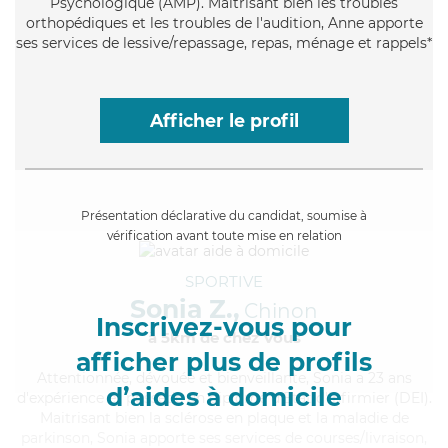
Psychologique (AMP). Maitrisant bien les troubles
orthopédiques et les troubles de l'audition, Anne apporte
ses services de lessive/repassage, repas, ménage et rappels*
Afficher le profil
Présentation déclarative du candidat, soumise à
vérification avant toute mise en relation
SPORTIVE
Sonia Z.,
Chinon
Inscrivez-vous pour
à 5km de chez Vous
afficher plus de profils
Attentionnée
, dévouée et bienveillante, Sonia a 23 ans
d’aides à domicile
d'expérience et possède un diplôme d'Etat d'infirmier (DEI).
Maitrisant bien la sclérose en plaque et la maladie de
parkinson, Sonia apporte ses services de courses/livraison,