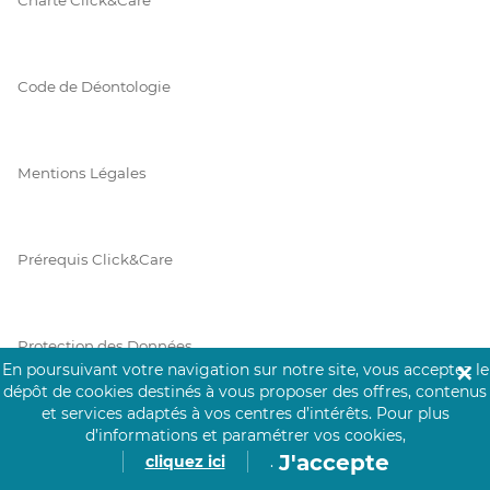
Code de Déontologie
Mentions Légales
Prérequis Click&Care
Protection des Données
En poursuivant votre navigation sur notre site, vous acceptez le
✕
dépôt de cookies destinés à vous proposer des offres, contenus
et services adaptés à vos centres d’intérêts.
Pour plus
Vie Privée
d’informations et paramétrer vos cookies,
J'accepte
cliquez ici
.