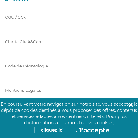
CGU / GGV
Charte Click&Care
Code de Déontologie
Mentions Légales
En poursuivant votre navigation sur notre site, vous acceptez le
✕
dépôt de cookies destinés à vous proposer des offres, contenus
Prérequis Click&Care
et services adaptés à vos centres d’intérêts.
Pour plus
d’informations et paramétrer vos cookies,
J'accepte
cliquez ici
.