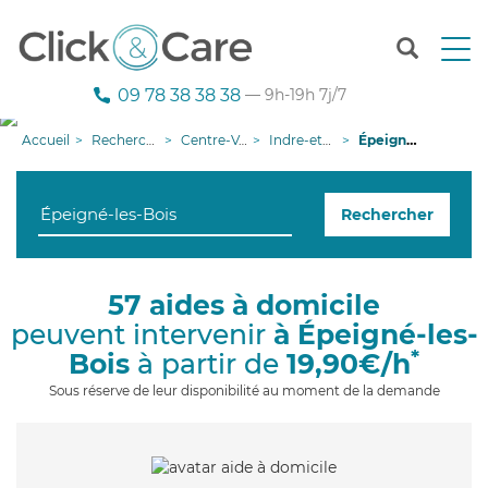
T
o
g
09 78 38 38 38
— 9h-19h 7j/7
g
l
Accueil
Recherche aide à domicile
Centre-Val de Loire
Indre-et-Loire
Épeigné-les-Bois
e
n
a
Rechercher
v
i
g
a
57 aides à domicile
t
peuvent intervenir
à Épeigné-les-
i
o
*
Bois
à partir de
19,90€/h
n
Sous réserve de leur disponibilité au moment de la demande