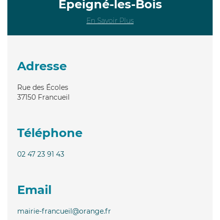
Épeigné-les-Bois
En Savoir Plus
Adresse
Rue des Écoles
37150
Francueil
Téléphone
02 47 23 91 43
Email
mairie-francueil@orange.fr