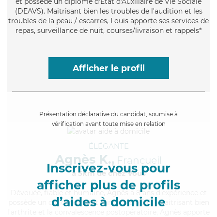
et possède un diplôme d'État d'Auxiliaire de Vie Sociale
(DEAVS). Maitrisant bien les troubles de l'audition et les
troubles de la peau / escarres, Louis apporte ses services de
repas, surveillance de nuit, courses/livraison et rappels*
Afficher le profil
Présentation déclarative du candidat, soumise à
vérification avant toute mise en relation
ÉLÉGANTE
Agnès K.,
Francueil
Inscrivez-vous pour
à 5km de chez Vous
afficher plus de profils
Dévouée
, fiable et humaine, Agnès a 8 ans d'expérience et
d’aides à domicile
possède un diplôme d'Etat d'infirmier (DEI). Maitrisant bien
l'arthrite et la convalescence postopératoire, Agnès apporte