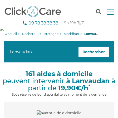
T
o
g
09 78 38 38 38
— 9h-19h 7j/7
g
l
Accueil
Recherche aide à domicile
Bretagne
Morbihan
Lanvaudan
e
n
a
Rechercher
v
i
g
a
161 aides à domicile
t
peuvent intervenir
à Lanvaudan
à
i
o
*
partir de
19,90€/h
n
Sous réserve de leur disponibilité au moment de la demande