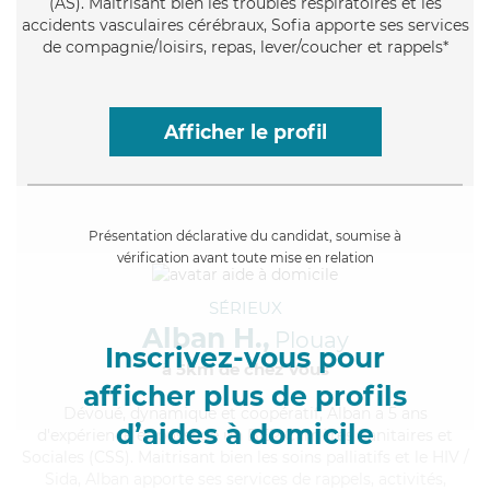
(AS). Maitrisant bien les troubles respiratoires et les
accidents vasculaires cérébraux, Sofia apporte ses services
de compagnie/loisirs, repas, lever/coucher et rappels*
Afficher le profil
Présentation déclarative du candidat, soumise à
vérification avant toute mise en relation
SÉRIEUX
Alban H.,
Plouay
Inscrivez-vous pour
à 5km de chez Vous
afficher plus de profils
Dévoué
, dynamique et coopératif, Alban a 5 ans
d’aides à domicile
d'expérience et possède un BEP Carrières Sanitaires et
Sociales (CSS). Maitrisant bien les soins palliatifs et le HIV /
Sida, Alban apporte ses services de rappels, activités,