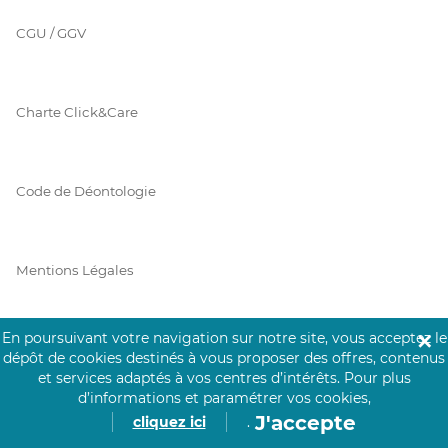
CGU / GGV
Charte Click&Care
Code de Déontologie
Mentions Légales
En poursuivant votre navigation sur notre site, vous acceptez le
✕
Prérequis Click&Care
dépôt de cookies destinés à vous proposer des offres, contenus
et services adaptés à vos centres d’intérêts.
Pour plus
d’informations et paramétrer vos cookies,
J'accepte
cliquez ici
.
Protection des Données