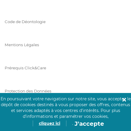
Code de Déontologie
Mentions Légales
Prérequis Click&Care
Protection des Données
En poursuivant votre navigation sur notre site, vous acceptez le
✕
dépôt de cookies destinés à vous proposer des offres, contenus
et services adaptés à vos centres d’intérêts.
Pour plus
Vie Privée
d’informations et paramétrer vos cookies,
J'accepte
cliquez ici
.