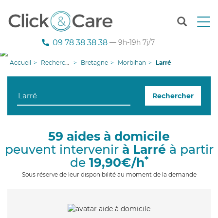
T
o
g
09 78 38 38 38
— 9h-19h 7j/7
g
l
Accueil
Recherche aide à domicile
Bretagne
Morbihan
Larré
e
n
a
Rechercher
v
i
g
a
59 aides à domicile
t
peuvent intervenir
à Larré
à partir
i
o
*
de
19,90€/h
n
Sous réserve de leur disponibilité au moment de la demande