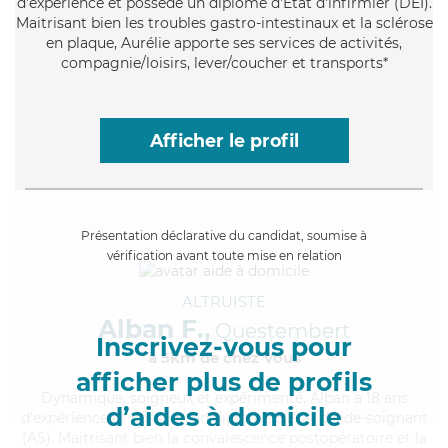
d'expérience et possède un diplôme d'Etat d'infirmier (DEI).
Maitrisant bien les troubles gastro-intestinaux et la sclérose
en plaque, Aurélie apporte ses services de activités,
compagnie/loisirs, lever/coucher et transports*
Afficher le profil
Présentation déclarative du candidat, soumise à
vérification avant toute mise en relation
ALTRUISTE
Alban F.,
Questembert
Inscrivez-vous pour
à 5km de chez Vous
afficher plus de profils
Dynamique
, soigneux et expérimenté, Alban a 18 ans
d’aides à domicile
d'expérience et possède un diplôme d'Etat d'aide-soignant
(AS). Maitrisant bien la convalescence postopératoire et la