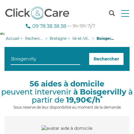
T
o
g
09 78 38 38 38
— 9h-19h 7j/7
g
l
Accueil
Recherche aide à domicile
Bretagne
Ile-et-Vilaine
Boisgervilly
e
n
a
Rechercher
v
i
g
a
56 aides à domicile
t
peuvent intervenir
à Boisgervilly
à
i
o
*
partir de
19,90€/h
n
Sous réserve de leur disponibilité au moment de la demande