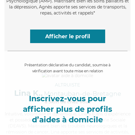
Psychologique (AMP). Maitrisant bien les soins palliatifs et
la dépression, Agnès apporte ses services de transports,
repas, activités et rappels*
Afficher le profil
Présentation déclarative du candidat, soumise à
vérification avant toute mise en relation
ALTRUISTE
Lina K.,
Montauban-de-Bretagne
Inscrivez-vous pour
à 5km de chez Vous
afficher plus de profils
Intuitive
, volontaire et dynamique, Lina a 6 ans d'expérience
d’aides à domicile
et possède un diplôme d'État d'Auxiliaire de Vie Sociale
(DEAVS). Maitrisant bien les troubles neurologiques et la
rémission de cancer, Lina apporte ses services de activités,