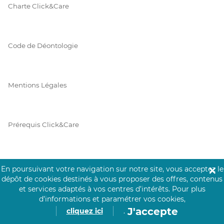
Charte Click&Care
Code de Déontologie
Mentions Légales
Prérequis Click&Care
Protection des Données
En poursuivant votre navigation sur notre site, vous acceptez le
✕
dépôt de cookies destinés à vous proposer des offres, contenus
et services adaptés à vos centres d’intérêts.
Pour plus
d’informations et paramétrer vos cookies,
Vie Privée
J'accepte
cliquez ici
.