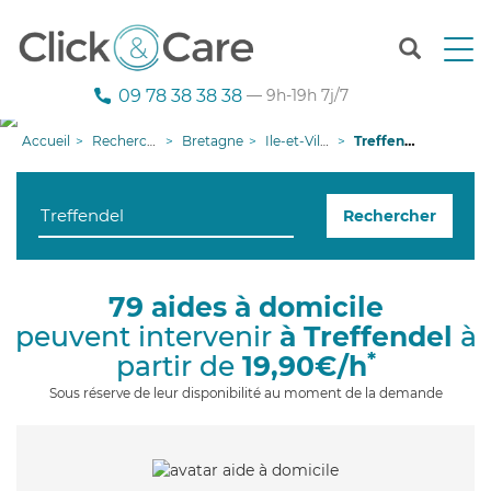
T
o
g
09 78 38 38 38
— 9h-19h 7j/7
g
l
Accueil
Recherche aide à domicile
Bretagne
Ile-et-Vilaine
Treffendel
e
n
a
Rechercher
v
i
g
a
79 aides à domicile
t
peuvent intervenir
à Treffendel
à
i
o
*
partir de
19,90€/h
n
Sous réserve de leur disponibilité au moment de la demande