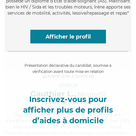
possède un diplôme d'Etat d'aide-soignant (AS). Maitrisant
bien le HIV / Sida et les troubles moteurs, Irène apporte ses
services de mobilité, activités, lessive/repassage et repas*
Afficher le profil
Présentation déclarative du candidat, soumise à
vérification avant toute mise en relation
JOYEUX
Gauthier L.,
Monterfil
Inscrivez-vous pour
à 5km de chez Vous
afficher plus de profils
Rigoureux
, volontaire et altruiste, Gauthier a 5 ans
d’aides à domicile
d'expérience et possède un diplôme d'Etat d'infirmier (DEI).
Maitrisant bien la démence et la sclérose en plaque,
Gauthier apporte ses services de ménage, courses/livraison,