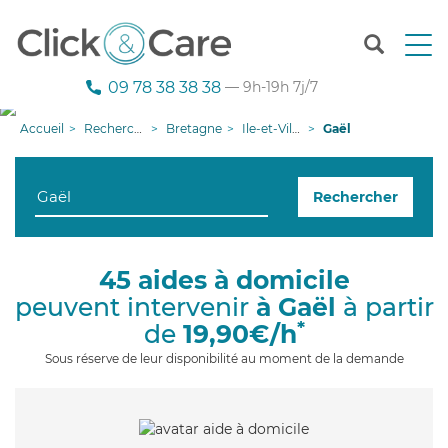
T
o
g
09 78 38 38 38
— 9h-19h 7j/7
g
l
Accueil
Recherche aide à domicile
Bretagne
Ile-et-Vilaine
Gaël
e
n
a
Rechercher
v
i
g
a
45 aides à domicile
t
peuvent intervenir
à Gaël
à partir
i
o
*
de
19,90€/h
n
Sous réserve de leur disponibilité au moment de la demande