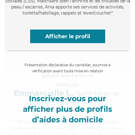
Sociales (CSS). Maitrisant bien l'arthrite et les troubles de la
peau / escarres, Ania apporte ses services de activités,
toilette/habillage, rappels et lever/coucher*
Afficher le profil
Présentation déclarative du candidat, soumise à
vérification avant toute mise en relation
SÉRIEUSE
Emmanuelle L.,
Saint-Méen-le-
Inscrivez-vous pour
Grand
afficher plus de profils
à 5km de chez Vous
d’aides à domicile
Efficace
, dévouée et fiable, Emmanuelle a 11 ans
d'expérience et possède un BEP Carrières Sanitaires et
Sociales (CSS). Maitrisant bien les troubles de l'audition et