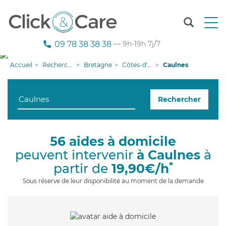
T
o
g
09 78 38 38 38
— 9h-19h 7j/7
g
l
Accueil
Recherche aide à domicile
Bretagne
Côtes-d'armor
Caulnes
e
n
a
Rechercher
v
i
g
a
56 aides à domicile
t
peuvent intervenir
à Caulnes
à
i
o
*
partir de
19,90€/h
n
Sous réserve de leur disponibilité au moment de la demande