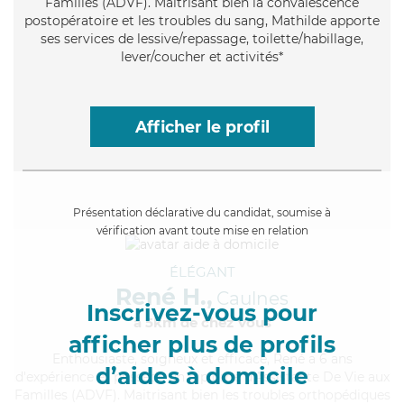
Familles (ADVF). Maitrisant bien la convalescence
postopératoire et les troubles du sang, Mathilde apporte
ses services de lessive/repassage, toilette/habillage,
lever/coucher et activités*
Afficher le profil
Présentation déclarative du candidat, soumise à
vérification avant toute mise en relation
ÉLÉGANT
René H.,
Caulnes
Inscrivez-vous pour
à 5km de chez Vous
afficher plus de profils
Enthousiaste
, soigneux et efficace, René a 6 ans
d’aides à domicile
d'expérience et possède un diplôme d'Assistante De Vie aux
Familles (ADVF). Maitrisant bien les troubles orthopédiques