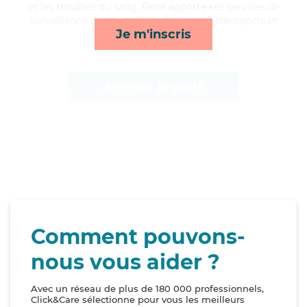
et les troubles du sang, René apporte ses services de
surveillance de nuit, toilette/habillage, transports et
Je m'inscris
lever/coucher*
Afficher le profil
Comment pouvons-
nous vous aider ?
Avec un réseau de plus de 180 000 professionnels,
Click&Care sélectionne pour vous les meilleurs