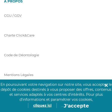
À PROPOS
CGU / GGV
Charte Click&Care
Code de Déontologie
Mentions Légales
En poursuivant votre navigation sur notre site, vous acceptez le
✕
dépôt de cookies destinés à vous proposer des offres, contenus
et services adaptés à vos centres d’intérêts.
Pour plus
Prérequis Click&Care
d’informations et paramétrer vos cookies,
J'accepte
cliquez ici
.