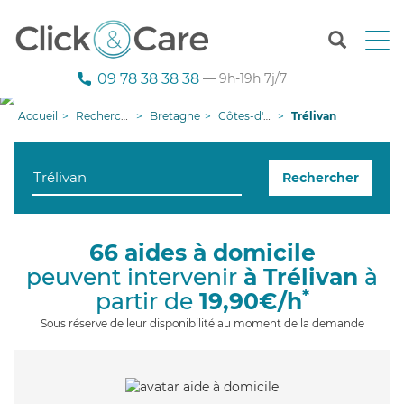
T
o
g
09 78 38 38 38
— 9h-19h 7j/7
g
l
Accueil
Recherche aide à domicile
Bretagne
Côtes-d'armor
Trélivan
e
n
a
Rechercher
v
i
g
a
66 aides à domicile
t
peuvent intervenir
à Trélivan
à
i
o
*
partir de
19,90€/h
n
Sous réserve de leur disponibilité au moment de la demande