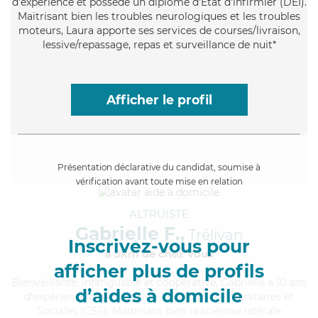
d'expérience et possède un diplôme d'Etat d'infirmier (DEI).
Maitrisant bien les troubles neurologiques et les troubles
moteurs, Laura apporte ses services de courses/livraison,
lessive/repassage, repas et surveillance de nuit*
Afficher le profil
Présentation déclarative du candidat, soumise à
vérification avant toute mise en relation
ALTRUISTE
Gabrielle F.,
Trélivan
Inscrivez-vous pour
à 5km de chez Vous
afficher plus de profils
Bienveillante
, infatiguable et coopérative, Gabrielle a 10 ans
d’aides à domicile
d'expérience et possède un BEP Carrières Sanitaires et
Sociales (CSS). Maitrisant bien la sclérose latérale