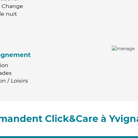
 / Change
e nuit
agnement
ion
ades
n / Loisirs
mandent Click&Care à Yvign