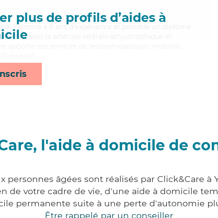
r plus de profils d’aides à
gique, Yasmine a 9 ans d'expérience et possède un diplôme
cile
aitrisant bien la sclérose latérale amyotrophique et
ne apporte ses services de lessive/repassage, mobilité,
/livraison*
nscris
Care, l'aide à domicile de co
ux personnes âgées sont réalisés par Click&Care à Y
 de votre cadre de vie, d'une aide à domicile tem
cile permanente suite à une perte d'autonomie pl
Être rappelé par un conseiller