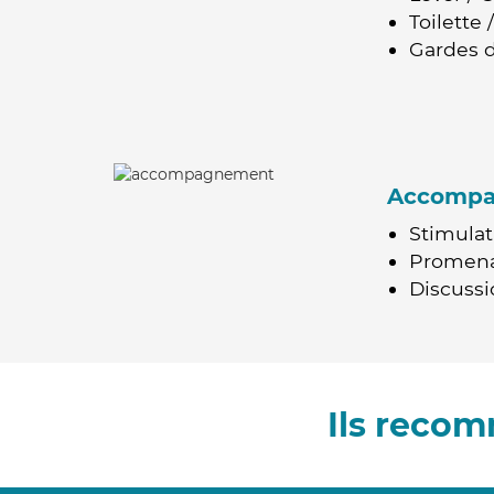
Toilette
Gardes d
Accomp
Stimulat
Promen
Discussio
Ils recom