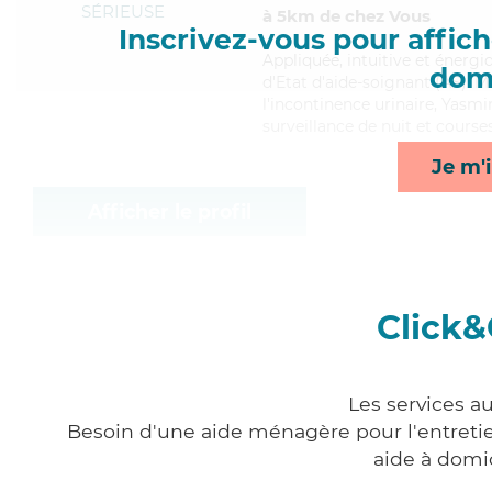
SÉRIEUSE
à 5km de chez Vous
Inscrivez-vous pour affiche
Appliquée
, intuitive et éner
domi
d'Etat d'aide-soignant (AS). M
l'incontinence urinaire, Yasmi
surveillance de nuit et courses
Je m'i
Afficher le profil
Click&
Les services a
Besoin d'une aide ménagère pour l'entretien
aide à domi