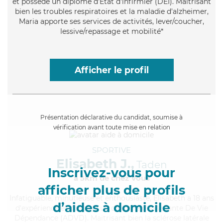
et possède un diplôme d'Etat d'infirmier (DEI). Maitrisant
bien les troubles respiratoires et la maladie d'alzheimer,
Maria apporte ses services de activités, lever/coucher,
lessive/repassage et mobilité*
Afficher le profil
Présentation déclarative du candidat, soumise à
vérification avant toute mise en relation
SPORTIVE
Elisabeth J.,
Taden
Inscrivez-vous pour
à 5km de chez Vous
afficher plus de profils
Infatiguable
, minutieuse et enthousiaste, Elisabeth a 18 ans
d’aides à domicile
d'expérience et possède un diplôme d'Assistante De Vie
Dépendance (ADVD). Maitrisant bien la sclérose latérale