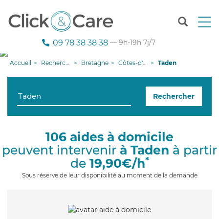
T
o
g
09 78 38 38 38
— 9h-19h 7j/7
g
l
Accueil
Recherche aide à domicile
Bretagne
Côtes-d'armor
Taden
e
n
a
Rechercher
v
i
g
a
106 aides à domicile
t
peuvent intervenir
à Taden
à partir
i
o
*
de
19,90€/h
n
Sous réserve de leur disponibilité au moment de la demande