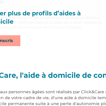
lo
r plus de profils d’aides à
nergique, Pierre a 11 ans d'expérience et possède un diplôme
cile
es (ADVF). Maitrisant bien les troubles de la peau / escarres et
erre apporte ses services de lever/coucher, ménage,
nscris
Care, l'aide à domicile de co
 aux personnes âgées sont réalisés par Click&Care 
 de votre cadre de vie, d'une aide à domicile tem
cile permanente suite à une perte d'autonomie pl