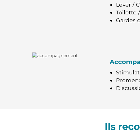
Lever / 
Toilette
Gardes d
Accomp
Stimulat
Promen
Discussio
Ils re