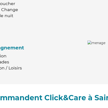
Coucher
 / Change
e nuit
agnement
ion
ades
n / Loisirs
commandent Click&Care à Sai