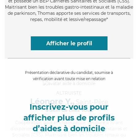
et possède un BEP Carrières Sanitaires et Sociales (CSS).
Maitrisant bien les troubles gastro-intestinaux et la maladie
de parkinson, Thomas apporte ses services de transports,
repas, mobilité et lessive/repassage*
Afficher le profil
Présentation déclarative du candidat, soumise à
vérification avant toute mise en relation
ALTRUISTE
Léonore Y.,
Saint-Père
Inscrivez-vous pour
à 5km de chez Vous
afficher plus de profils
Coopérative
, gaie et chaleureuse, Léonore a 10 ans
d’aides à domicile
d'expérience et possède un BEP Carrières Sanitaires et
Sociales (CSS). Maitrisant bien les troubles rénaux ou