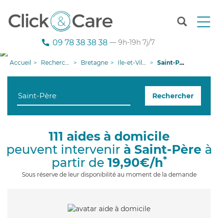
T
o
g
09 78 38 38 38
— 9h-19h 7j/7
g
l
Accueil
Recherche aide à domicile
Bretagne
Ile-et-Vilaine
Saint-Père
e
n
a
Rechercher
v
i
g
a
111 aides à domicile
t
peuvent intervenir
à Saint-Père
à
i
o
*
partir de
19,90€/h
n
Sous réserve de leur disponibilité au moment de la demande