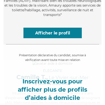
Familles (ADVF). Maitrisant bien les troubles neurologiques
et les troubles de la vision, Amaury apporte ses services de
toilette/habillage, activités, surveillance de nuit et
transports*
Afficher le profil
Présentation déclarative du candidat, soumise à
vérification avant toute mise en relation
ÉLÉGANTE
Camille T.,
Le Vivier-sur-Mer
Inscrivez-vous pour
à 5km de chez Vous
afficher plus de profils
Intuitive
, volontaire et généreuse, Camille a 9 ans
d’aides à domicile
d'expérience et possède un diplôme d'Etat d'aide-soignant
(AS). Maitrisant bien les troubles rénaux ou urologiques et