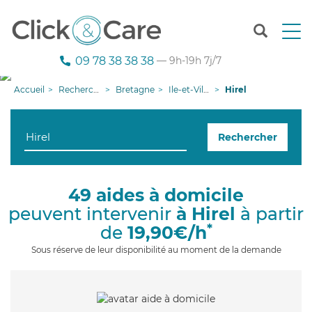
T
o
g
09 78 38 38 38
— 9h-19h 7j/7
g
l
Accueil
Recherche aide à domicile
Bretagne
Ile-et-Vilaine
Hirel
e
n
a
Rechercher
v
i
g
a
49 aides à domicile
t
peuvent intervenir
à Hirel
à partir
i
o
*
de
19,90€/h
n
Sous réserve de leur disponibilité au moment de la demande