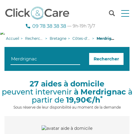
T
o
g
09 78 38 38 38
— 9h-19h 7j/7
g
l
Accueil
Recherche aide à domicile
Bretagne
Côtes-d'armor
Merdrignac
e
n
a
Rechercher
v
i
g
a
27 aides à domicile
t
peuvent intervenir
à Merdrignac
à
i
o
*
partir de
19,90€/h
n
Sous réserve de leur disponibilité au moment de la demande