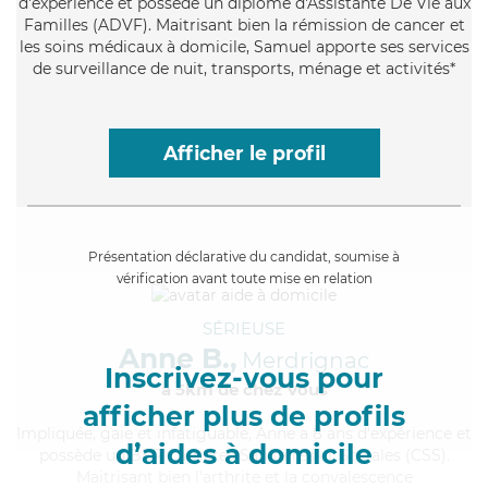
d'expérience et possède un diplôme d'Assistante De Vie aux
Familles (ADVF). Maitrisant bien la rémission de cancer et
les soins médicaux à domicile, Samuel apporte ses services
de surveillance de nuit, transports, ménage et activités*
Afficher le profil
Présentation déclarative du candidat, soumise à
vérification avant toute mise en relation
SÉRIEUSE
Anne B.,
Merdrignac
Inscrivez-vous pour
à 5km de chez Vous
afficher plus de profils
Impliquée
, gaie et infatiguable, Anne a 8 ans d'expérience et
d’aides à domicile
possède un BEP Carrières Sanitaires et Sociales (CSS).
Maitrisant bien l'arthrite et la convalescence