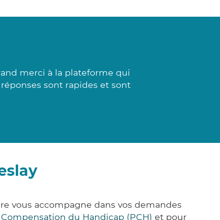
and merci à la plateforme qui
s réponses sont rapides et sont
eslay
k&Care vous accompagne dans vos demandes
e Compensation du Handicap (PCH)
et pour