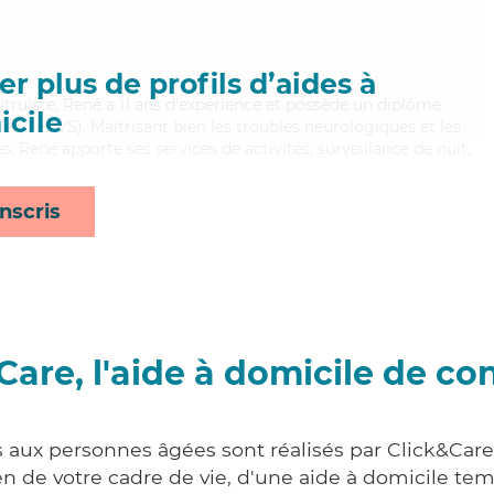
r plus de profils d’aides à
ltruiste, René a 11 ans d'expérience et possède un diplôme
cile
ale (DEAVS). Maitrisant bien les troubles neurologiques et les
, René apporte ses services de activités, surveillance de nuit,
nscris
Care, l'aide à domicile de co
s aux personnes âgées sont réalisés par Click&Care 
 de votre cadre de vie, d'une aide à domicile tem