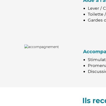
Aide à l
Lever / 
Toilette
Gardes d
Accomp
Stimulat
Promen
Discussio
Ils re