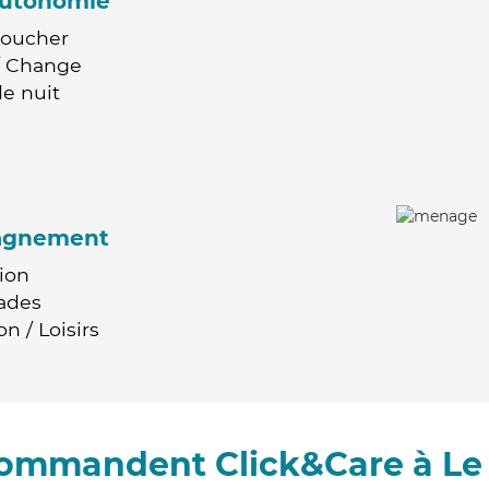
'autonomie
Coucher
 / Change
e nuit
agnement
ion
ades
n / Loisirs
commandent Click&Care à Le