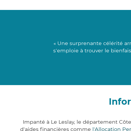
« Une surprenante célérité a
s'emploie à trouver le bienfai
Info
Impanté à Le Leslay, le département Côt
d'aides financières comme
l'Allocation P