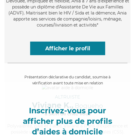
Dévouée
, impliquée et flexible, Ania a 7 ans d'expérience et
possède un diplôme d'Assistante De Vie aux Familles
(ADVF). Maitrisant bien le HIV / Sida et la démence, Ania
apporte ses services de compagnie/loisirs, ménage,
courses/livraison et activités*
Afficher le profil
Présentation déclarative du candidat, soumise à
vérification avant toute mise en relation
ALTRUISTE
Viviane K.,
Boqueho
Inscrivez-vous pour
à 5km de chez Vous
afficher plus de profils
Polyvalente
, gaie et fiable, Viviane a 11 ans d'expérience et
d’aides à domicile
possède un BEP Carrières Sanitaires et Sociales (CSS).