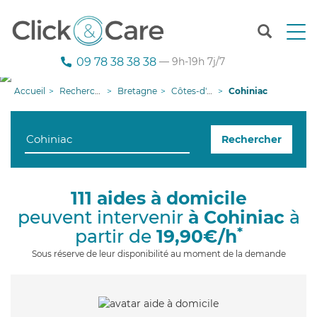
T
o
g
09 78 38 38 38
— 9h-19h 7j/7
g
l
Accueil
Recherche aide à domicile
Bretagne
Côtes-d'armor
Cohiniac
e
n
a
Rechercher
v
i
g
a
111 aides à domicile
t
peuvent intervenir
à Cohiniac
à
i
o
*
partir de
19,90€/h
n
Sous réserve de leur disponibilité au moment de la demande