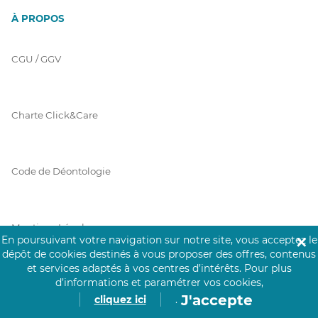
À PROPOS
CGU / GGV
Charte Click&Care
Code de Déontologie
Mentions Légales
En poursuivant votre navigation sur notre site, vous acceptez le
✕
dépôt de cookies destinés à vous proposer des offres, contenus
et services adaptés à vos centres d’intérêts.
Pour plus
d’informations et paramétrer vos cookies,
Prérequis Click&Care
J'accepte
cliquez ici
.