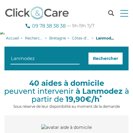
T
o
g
09 78 38 38 38
— 9h-19h 7j/7
g
l
Accueil
Recherche aide à domicile
Bretagne
Côtes-d'armor
Lanmodez
e
n
a
Rechercher
v
i
g
a
40 aides à domicile
t
peuvent intervenir
à Lanmodez
à
i
o
*
partir de
19,90€/h
n
Sous réserve de leur disponibilité au moment de la demande