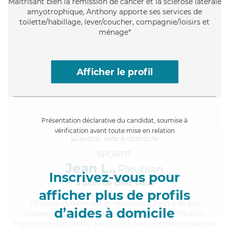
Maitrisant bien la rémission de cancer et la sclérose latérale
amyotrophique, Anthony apporte ses services de
toilette/habillage, lever/coucher, compagnie/loisirs et
ménage*
Afficher le profil
Présentation déclarative du candidat, soumise à
vérification avant toute mise en relation
SPORTIF
Jean L.,
Pleubian
Inscrivez-vous pour
à 5km de chez Vous
afficher plus de profils
Efficace
, dynamique et minutieux, Jean a 18 ans
d’aides à domicile
d'expérience et possède un diplôme d'Aide Médico-
Psychologique (AMP). Maitrisant bien la sclérose latérale