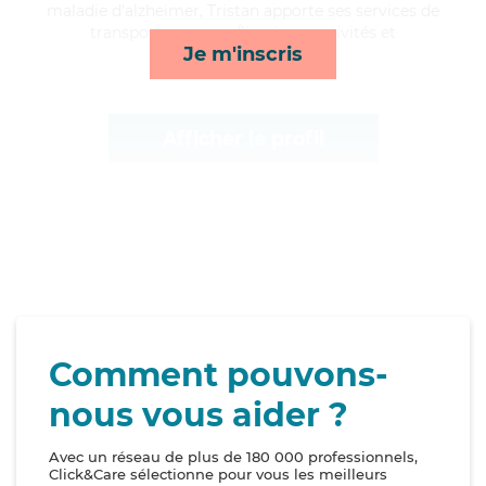
maladie d'alzheimer, Tristan apporte ses services de
transports, courses/livraison, activités et
Je m'inscris
surveillance de nuit*
Afficher le profil
Comment pouvons-
nous vous aider ?
Avec un réseau de plus de 180 000 professionnels,
Click&Care sélectionne pour vous les meilleurs