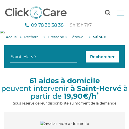
T
o
g
09 78 38 38 38
— 9h-19h 7j/7
g
l
Accueil
Recherche aide à domicile
Bretagne
Côtes-d'armor
Saint-Hervé
e
n
a
Rechercher
v
i
g
a
61 aides à domicile
t
peuvent intervenir
à Saint-Hervé
à
i
o
*
partir de
19,90€/h
n
Sous réserve de leur disponibilité au moment de la demande