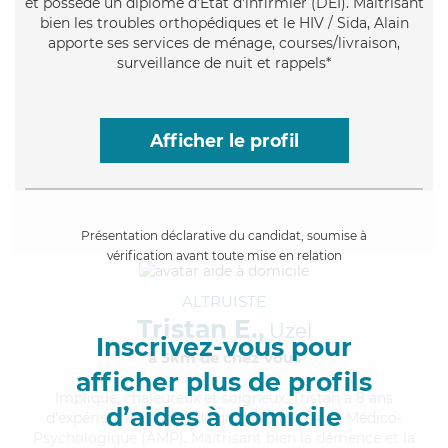
et possède un diplôme d'Etat d'infirmier (DEI). Maitrisant
bien les troubles orthopédiques et le HIV / Sida, Alain
apporte ses services de ménage, courses/livraison,
surveillance de nuit et rappels*
Afficher le profil
Présentation déclarative du candidat, soumise à
vérification avant toute mise en relation
ALTRUISTE
Tristan E.,
Uzel
Inscrivez-vous pour
à 5km de chez Vous
afficher plus de profils
Impliqué
, chaleureux et soigneux, Tristan a 8 ans
d’aides à domicile
d'expérience et possède un diplôme d'Aide Médico-
Psychologique (AMP). Maitrisant bien la démence et la