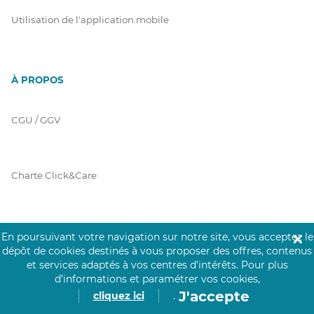
Utilisation de l'application mobile
À PROPOS
CGU / GGV
Charte Click&Care
Code de Déontologie
En poursuivant votre navigation sur notre site, vous acceptez le
✕
dépôt de cookies destinés à vous proposer des offres, contenus
et services adaptés à vos centres d’intérêts.
Pour plus
d’informations et paramétrer vos cookies,
Mentions Légales
J'accepte
cliquez ici
.