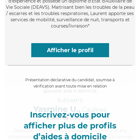
d'expérience et possède un diplôme d'État d'Auxiliaire de
Vie Sociale (DEAVS). Maitrisant bien les troubles de la peau
/ escarres et les troubles respiratoires, Laurent apporte ses
services de mobilité, surveillance de nuit, transports et
courses/livraison*
Afficher le profil
Présentation déclarative du candidat, soumise à
vérification avant toute mise en relation
ÉLÉGANTE
Yasmine U.,
Caulnes
Inscrivez-vous pour
à 5km de chez Vous
afficher plus de profils
Dévouée
, intuitive et bienveillante, Yasmine a 18 ans
d’aides à domicile
d'expérience et possède un diplôme d'État d'Auxiliaire de