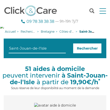
T
o
g
09 78 38 38 38
— 9h-19h 7j/7
g
l
Accueil
Recherche aide à domicile
Bretagne
Côtes-d'armor
Saint-Jouan-de-l'Isle
e
n
a
Rechercher
v
i
g
a
51 aides à domicile
t
peuvent intervenir
à Saint-Jouan-
i
o
*
de-l'Isle
à partir de
19,90€/h
n
Sous réserve de leur disponibilité au moment de la demande