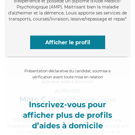
d'expérience et possède un diplôme d'Aide Médico-
Psychologique (AMP). Maitrisant bien la maladie
d'alzheimer et la démence, Louis apporte ses services de
transports, courses/livraison, lessive/repassage et repas*
Afficher le profil
Présentation déclarative du candidat, soumise à
vérification avant toute mise en relation
ALTRUISTE
Marc C.,
Saint-Méen-le-Grand
Inscrivez-vous pour
à 5km de chez Vous
afficher plus de profils
Enthousiaste
, expérimenté et altruiste, Marc a 7 ans
d’aides à domicile
d'expérience et possède un diplôme d'Etat d'aide-soignant
(AS). Maitrisant bien la maladie de parkinson et la