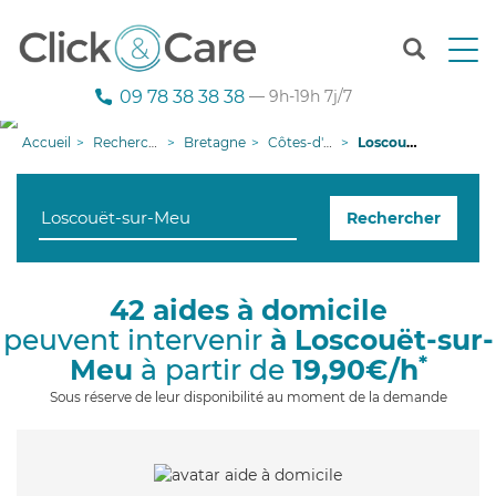
T
o
g
09 78 38 38 38
— 9h-19h 7j/7
g
l
Accueil
Recherche aide à domicile
Bretagne
Côtes-d'armor
Loscouët-sur-Meu
e
n
a
Rechercher
v
i
g
a
42 aides à domicile
t
peuvent intervenir
à Loscouët-sur-
i
o
*
Meu
à partir de
19,90€/h
n
Sous réserve de leur disponibilité au moment de la demande