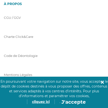
À PROPOS
CGU / GGV
Charte Click&Care
Code de Déontologie
Mentions Légales
En poursuivant votre navigation sur notre site, vous acceptez le
✕
dépôt de cookies destinés à vous proposer des offres, contenus
et services adaptés à vos centres d’intérêts.
Pour plus
Prérequis Click&Care
d’informations et paramétrer vos cookies,
J'accepte
cliquez ici
.