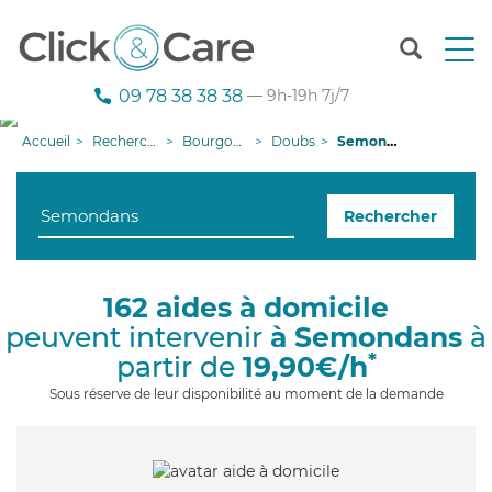
T
o
g
09 78 38 38 38
— 9h-19h 7j/7
g
l
Accueil
Recherche aide à domicile
Bourgogne-Franche-Comté
Doubs
Semondans
e
n
a
Rechercher
v
i
g
a
162 aides à domicile
t
peuvent intervenir
à Semondans
à
i
o
*
partir de
19,90€/h
n
Sous réserve de leur disponibilité au moment de la demande