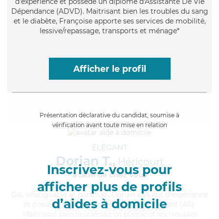
d'expérience et possède un diplôme d'Assistante De Vie
Dépendance (ADVD). Maitrisant bien les troubles du sang
et le diabète, Françoise apporte ses services de mobilité,
lessive/repassage, transports et ménage*
Afficher le profil
Présentation déclarative du candidat, soumise à
vérification avant toute mise en relation
ÉLÉGANT
Dorian T.,
Héricourt
Inscrivez-vous pour
à 5km de chez Vous
afficher plus de profils
Gai
, infatiguable et ponctuel, Dorian a 14 ans d'expérience
d’aides à domicile
et possède un diplôme d'Etat d'aide-soignant (AS).
Maitrisant bien la sclérose en plaque et les troubles