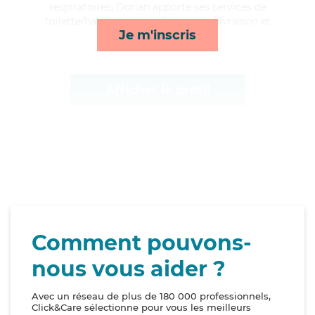
respiratoires, Dorian apporte ses services de
toilette/habillage, rappels, courses/livraison et
Je m'inscris
compagnie/loisirs*
Afficher le profil
Comment pouvons-
nous vous aider ?
Avec un réseau de plus de 180 000 professionnels,
Click&Care sélectionne pour vous les meilleurs