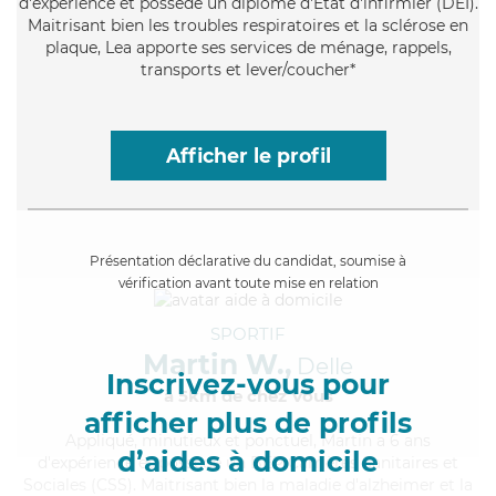
d'expérience et possède un diplôme d'Etat d'infirmier (DEI).
Maitrisant bien les troubles respiratoires et la sclérose en
plaque, Lea apporte ses services de ménage, rappels,
transports et lever/coucher*
Afficher le profil
Présentation déclarative du candidat, soumise à
vérification avant toute mise en relation
SPORTIF
Martin W.,
Delle
Inscrivez-vous pour
à 5km de chez Vous
afficher plus de profils
Appliqué
, minutieux et ponctuel, Martin a 6 ans
d’aides à domicile
d'expérience et possède un BEP Carrières Sanitaires et
Sociales (CSS). Maitrisant bien la maladie d'alzheimer et la