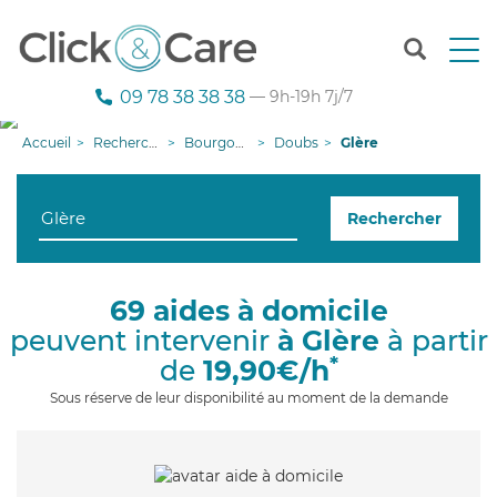
T
o
g
09 78 38 38 38
— 9h-19h 7j/7
g
l
Accueil
Recherche aide à domicile
Bourgogne-Franche-Comté
Doubs
Glère
e
n
a
Rechercher
v
i
g
a
69 aides à domicile
t
peuvent intervenir
à Glère
à partir
i
o
*
de
19,90€/h
n
Sous réserve de leur disponibilité au moment de la demande