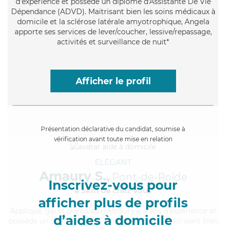
d'expérience et possède un diplôme d'Assistante De Vie
Dépendance (ADVD). Maitrisant bien les soins médicaux à
domicile et la sclérose latérale amyotrophique, Angela
apporte ses services de lever/coucher, lessive/repassage,
activités et surveillance de nuit*
Afficher le profil
Présentation déclarative du candidat, soumise à
vérification avant toute mise en relation
ÉLÉGANT
Amaury S.,
Pont-de-Roide
Inscrivez-vous pour
à 5km de chez Vous
afficher plus de profils
Appliqué
, gai et minutieux, Amaury a 4 ans d'expérience et
d’aides à domicile
possède un diplôme d'Etat d'infirmier (DEI). Maitrisant bien