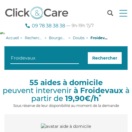
T
o
g
09 78 38 38 38
— 9h-19h 7j/7
g
l
Accueil
Recherche aide à domicile
Bourgogne-Franche-Comté
Doubs
Froidevaux
e
n
a
Rechercher
v
i
g
a
55 aides à domicile
t
peuvent intervenir
à Froidevaux
à
i
o
*
partir de
19,90€/h
n
Sous réserve de leur disponibilité au moment de la demande