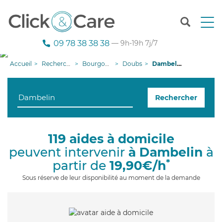
T
o
g
09 78 38 38 38
— 9h-19h 7j/7
g
l
Accueil
Recherche aide à domicile
Bourgogne-Franche-Comté
Doubs
Dambelin
e
n
a
Rechercher
v
i
g
a
119 aides à domicile
t
peuvent intervenir
à Dambelin
à
i
o
*
partir de
19,90€/h
n
Sous réserve de leur disponibilité au moment de la demande