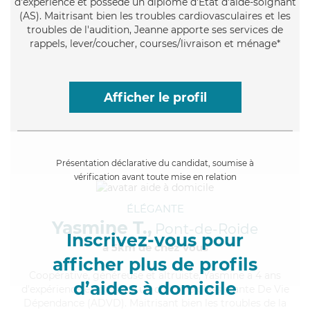
d'expérience et possède un diplôme d'Etat d'aide-soignant
(AS). Maitrisant bien les troubles cardiovasculaires et les
troubles de l'audition, Jeanne apporte ses services de
rappels, lever/coucher, courses/livraison et ménage*
Afficher le profil
Présentation déclarative du candidat, soumise à
vérification avant toute mise en relation
ÉLÉGANTE
Yasmine T.,
Pont-de-Roide
Inscrivez-vous pour
à 5km de chez Vous
afficher plus de profils
Coopérative
, généreuse et altruiste, Yasmine a 4 ans
d’aides à domicile
d'expérience et possède un diplôme d'Assistante De Vie
Dépendance (ADVD). Maitrisant bien les troubles de la