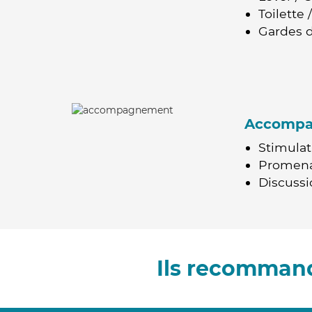
Toilette
Gardes d
Accomp
Stimulat
Promen
Discussio
Ils recommand