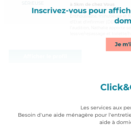
SÉRIEUSE
à 5km de chez Vous
Inscrivez-vous pour affiche
Enthousiaste
, minutieuse et f
domi
d'Etat d'infirmier (DEI). Maitr
l'audition, Nathalie apporte se
lessive/repassage et toilette/h
Je m'i
Afficher le profil
Click&
Les services aux pe
Besoin d'une aide ménagère pour l'entretien
aide à domi