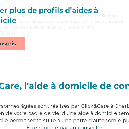
r plus de profils d’aides à
lexible, Nathalie a 5 ans d'expérience et possède un diplôme
cile
isant bien les troubles rénaux ou urologiques et les troubles de
s services de surveillance de nuit, lever/coucher,
abillage*
nscris
Care, l'aide à domicile de co
rsonnes âgées sont réalisés par Click&Care à Char
 de votre cadre de vie, d'une aide à domicile tem
cile permanente suite à une perte d'autonomie pl
Être rappelé par un conseiller