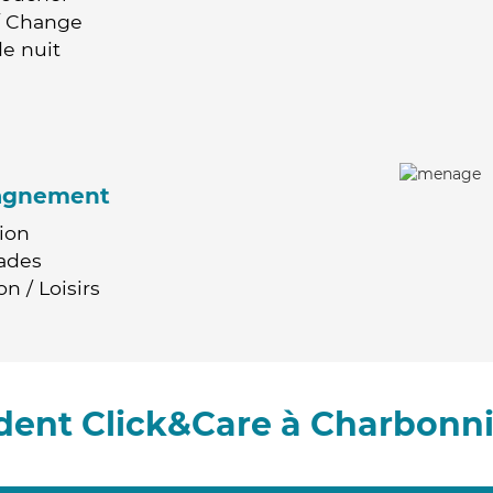
 / Change
e nuit
agnement
ion
ades
n / Loisirs
ent Click&Care à Charbonni