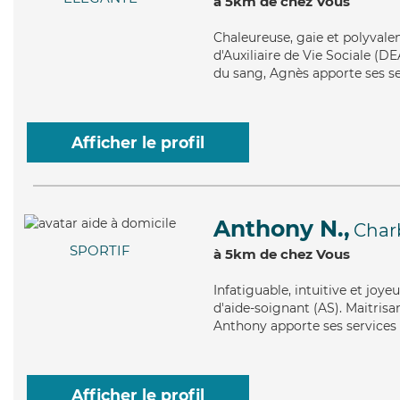
à 5km de chez Vous
Chaleureuse
, gaie et polyval
d'Auxiliaire de Vie Sociale (DE
du sang, Agnès apporte ses ser
Afficher le profil
Anthony N.,
Char
SPORTIF
à 5km de chez Vous
Infatiguable
, intuitive et joy
d'aide-soignant (AS). Maitrisan
Anthony apporte ses services 
Afficher le profil