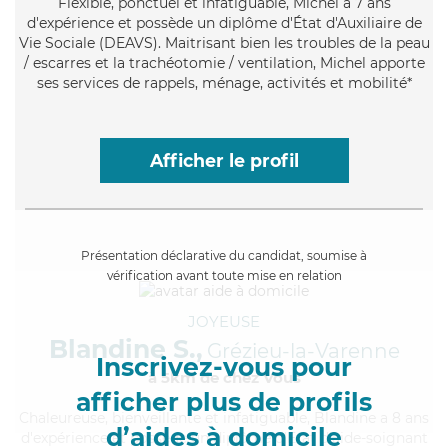
Flexible
, ponctuel et infatiguable, Michel a 7 ans
d'expérience et possède un diplôme d'État d'Auxiliaire de
Vie Sociale (DEAVS). Maitrisant bien les troubles de la peau
/ escarres et la trachéotomie / ventilation, Michel apporte
ses services de rappels, ménage, activités et mobilité*
Afficher le profil
Présentation déclarative du candidat, soumise à
vérification avant toute mise en relation
JOYEUSE
Blandine S.,
Grézieu-la-Varenne
Inscrivez-vous pour
à 5km de chez Vous
afficher plus de profils
Chaleureuse
, bienveillante et infatiguable, Blandine a 8 ans
d’aides à domicile
d'expérience et possède un diplôme d'Etat d'aide-soignant