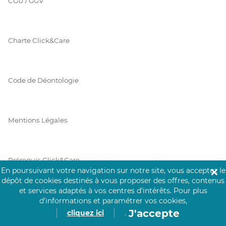
CGU / GGV
Charte Click&Care
Code de Déontologie
Mentions Légales
Prérequis Click&Care
En poursuivant votre navigation sur notre site, vous acceptez le
✕
dépôt de cookies destinés à vous proposer des offres, contenus
et services adaptés à vos centres d’intérêts.
Pour plus
Protection des Données
d’informations et paramétrer vos cookies,
J'accepte
cliquez ici
.