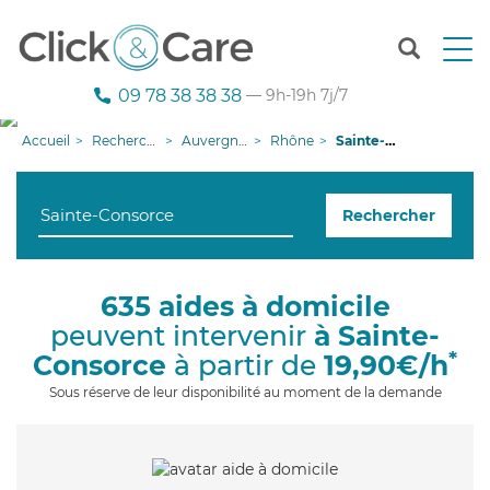
T
o
g
09 78 38 38 38
— 9h-19h 7j/7
g
l
Accueil
Recherche aide à domicile
Auvergne-Rhône-Alpes
Rhône
Sainte-Consorce
e
n
a
Rechercher
v
i
g
a
635 aides à domicile
t
peuvent intervenir
à Sainte-
i
o
*
Consorce
à partir de
19,90€/h
n
Sous réserve de leur disponibilité au moment de la demande