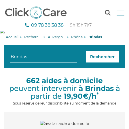
T
o
g
09 78 38 38 38
— 9h-19h 7j/7
g
l
Accueil
Recherche aide à domicile
Auvergne-Rhône-Alpes
Rhône
Brindas
e
n
a
Rechercher
v
i
g
a
662 aides à domicile
t
peuvent intervenir
à Brindas
à
i
o
*
partir de
19,90€/h
n
Sous réserve de leur disponibilité au moment de la demande