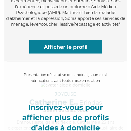
Expérimentée
, bienveillante et humaine, Sonia a 7 ans
d'expérience et possède un diplôme d'Aide Médico-
Psychologique (AMP). Maitrisant bien la maladie
d'alzheimer et la dépression, Sonia apporte ses services de
ménage, lever/coucher, lessive/repassage et activités*
Afficher le profil
Présentation déclarative du candidat, soumise à
vérification avant toute mise en relation
JOYEUSE
Catherine E.,
Brindas
Inscrivez-vous pour
à 5km de chez Vous
afficher plus de profils
Enthousiaste
, gaie et flexible, Catherine a 23 ans
d’aides à domicile
d'expérience et possède un diplôme d'État d'Auxiliaire de