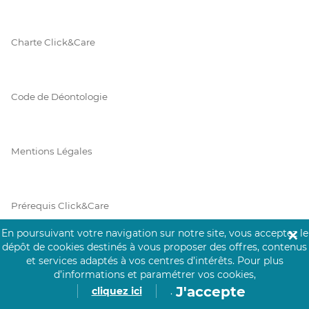
Charte Click&Care
Code de Déontologie
Mentions Légales
Prérequis Click&Care
En poursuivant votre navigation sur notre site, vous acceptez le
✕
dépôt de cookies destinés à vous proposer des offres, contenus
Protection des Données
et services adaptés à vos centres d’intérêts.
Pour plus
d’informations et paramétrer vos cookies,
J'accepte
cliquez ici
.