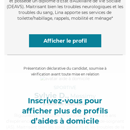
et possède un diplôme d'État d'Auxiliaire de Vie Sociale
(DEAVS). Maitrisant bien les troubles neurologiques et les
troubles du sang, Lina apporte ses services de
toilette/habillage, rappels, mobilité et ménage*
Afficher le profil
Présentation déclarative du candidat, soumise à
vérification avant toute mise en relation
SPORTIVE
Sylvie D.,
Messimy
Inscrivez-vous pour
à 5km de chez Vous
afficher plus de profils
Rigoureuse
, impliquée et volontaire, Sylvie a 6 ans
d’aides à domicile
d'expérience et possède un diplôme d'Etat d'aide-soignant
(AS). Maitrisant bien les soins palliatifs et les troubles de la