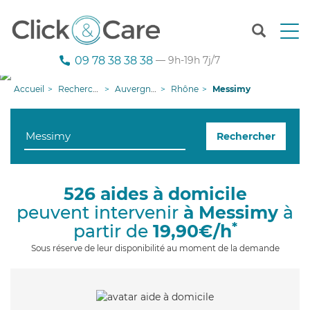
T
o
g
09 78 38 38 38
— 9h-19h 7j/7
g
l
Accueil
Recherche aide à domicile
Auvergne-Rhône-Alpes
Rhône
Messimy
e
n
a
Rechercher
v
i
g
a
526 aides à domicile
t
peuvent intervenir
à Messimy
à
i
o
*
partir de
19,90€/h
n
Sous réserve de leur disponibilité au moment de la demande