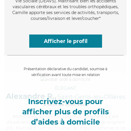
Vie Sociale (DEAVS). Maitrisant bien les accidents
vasculaires cérébraux et les troubles orthopédiques,
Camille apporte ses services de activités, transports,
courses/livraison et lever/coucher*
Afficher le profil
Présentation déclarative du candidat, soumise à
vérification avant toute mise en relation
ÉLÉGANT
Alexandre R.,
Saint-Genis-les-Ollières
Inscrivez-vous pour
à 5km de chez Vous
afficher plus de profils
Attentionné
, altruiste et soigneux, Alexandre a 4 ans
d’aides à domicile
d'expérience et possède un diplôme d'Etat d'aide-soignant
(AS). Maitrisant bien les troubles de la peau / escarres et les