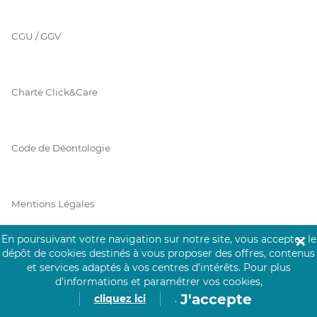
CGU / GGV
Charte Click&Care
Code de Déontologie
Mentions Légales
En poursuivant votre navigation sur notre site, vous acceptez le
✕
dépôt de cookies destinés à vous proposer des offres, contenus
Prérequis Click&Care
et services adaptés à vos centres d’intérêts.
Pour plus
d’informations et paramétrer vos cookies,
J'accepte
cliquez ici
.
Protection des Données