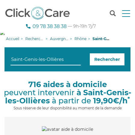
T
o
g
09 78 38 38 38
— 9h-19h 7j/7
g
l
Accueil
Recherche aide à domicile
Auvergne-Rhône-Alpes
Rhône
Saint-Genis-les-Ollières
e
n
a
Rechercher
v
i
g
a
716 aides à domicile
t
peuvent intervenir
à Saint-Genis-
i
o
*
les-Ollières
à partir de
19,90€/h
n
Sous réserve de leur disponibilité au moment de la demande