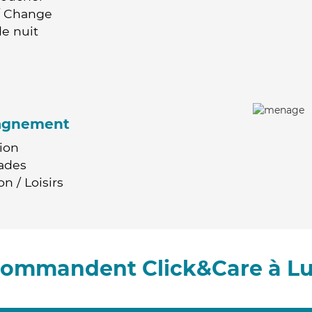
 / Change
e nuit
agnement
ion
ades
n / Loisirs
ecommandent Click&Care à L