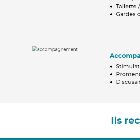
Toilette
Gardes d
Accomp
Stimulat
Promen
Discussio
Ils r