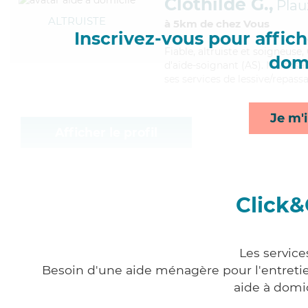
Clothilde G.,
Plau
ALTRUISTE
à 5km de chez Vous
Inscrivez-vous pour affiche
Fiable
, altruiste et soigneuse
domi
d'aide-soignant (AS). Maitrisan
ses services de lessive/repassa
Je m'i
Afficher le profil
Click&
Les service
Besoin d'une aide ménagère pour l'entretien
aide à domi