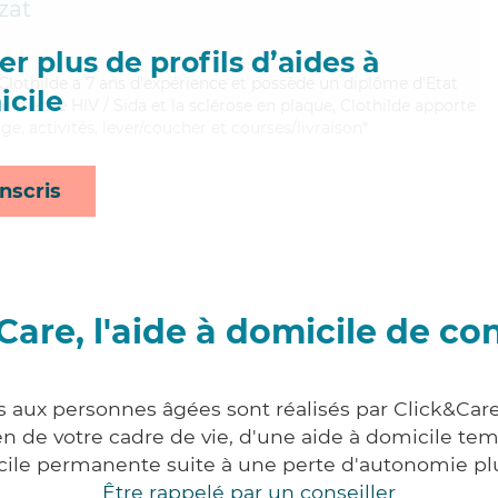
zat
r plus de profils d’aides à
, Clothilde a 7 ans d'expérience et possède un diplôme d'Etat
cile
t bien le HIV / Sida et la sclérose en plaque, Clothilde apporte
ge, activités, lever/coucher et courses/livraison*
nscris
Care, l'aide à domicile de co
s aux personnes âgées sont réalisés par Click&Car
 de votre cadre de vie, d'une aide à domicile tem
cile permanente suite à une perte d'autonomie pl
Être rappelé par un conseiller