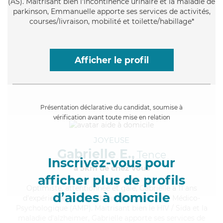
(AS). Maitrisant bien l'incontinence urinaire et la maladie de
parkinson, Emmanuelle apporte ses services de activités,
courses/livraison, mobilité et toilette/habillage*
Afficher le profil
Présentation déclarative du candidat, soumise à
vérification avant toute mise en relation
JOYEUSE
Gabrielle E.,
Tence
Inscrivez-vous pour
à 5km de chez Vous
afficher plus de profils
Optimiste
, attentionnée et gaie, Gabrielle a 11 ans
d’aides à domicile
d'expérience et possède un diplôme d'Aide Médico-
Psychologique (AMP). Maitrisant bien le HIV / Sida et la
maladie d'alzheimer, Gabrielle apporte ses services de