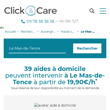
T
o
g
09 78 38 38 38
— 9h-19h 7j/7
g
l
Accueil
Recherche aide à domicile
Auvergne-Rhône-Alpes
Haute-Loire
Le Mas-de-Tence
e
n
a
Rechercher
v
i
g
a
39 aides à domicile
t
peuvent intervenir
à Le Mas-de-
i
o
*
Tence
à partir de
19,90€/h
n
Sous réserve de leur disponibilité au moment de la demande