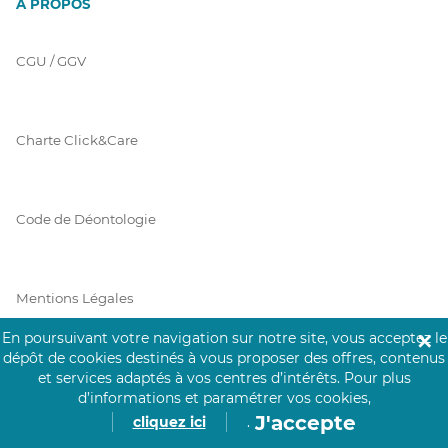
À PROPOS
CGU / GGV
Charte Click&Care
Code de Déontologie
Mentions Légales
En poursuivant votre navigation sur notre site, vous acceptez le
✕
dépôt de cookies destinés à vous proposer des offres, contenus
Prérequis Click&Care
et services adaptés à vos centres d’intérêts.
Pour plus
d’informations et paramétrer vos cookies,
J'accepte
cliquez ici
.